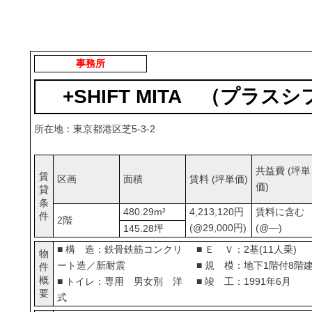
事務所
+SHIFT MITA （プラス
所在地：東京都港区芝5-3-2
共益費 (坪単
賃
区画
面積
賃料 (坪単価)
価)
貸
条
480.29m²
4,213,120円
賃料に含む
件
2階
(@29,000円)
(@―)
145.28坪
■ 構 造：鉄骨鉄筋コンクリ
■ Ｅ Ｖ：2基(11人乗)
物
ート造／新耐震
■ 規 模：地下1階付8階
件
概
■ トイレ：専用 男女別 洋
■ 竣 工：1991年6月
要
式