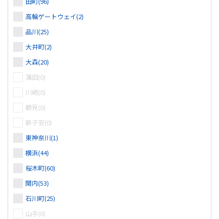
田町(96)
高輪ゲートウェイ(2)
品川(25)
大井町(2)
大森(20)
蒲田(0)
川崎(0)
鶴見(0)
新子安(0)
東神奈川(1)
横浜(44)
桜木町(60)
関内(53)
石川町(25)
山手(0)