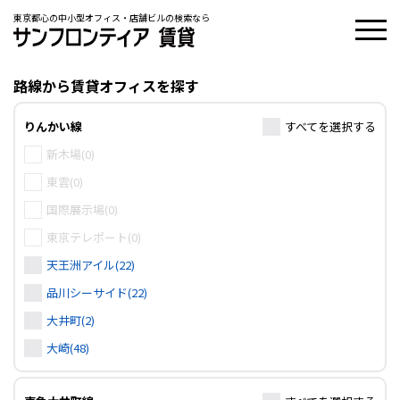
東京都心の中小型オフィス・店舗ビルの検索なら
路線から賃貸オフィスを探す
りんかい線
すべて
を選択する
新木場(0)
東雲(0)
国際展示場(0)
東京テレポート(0)
天王洲アイル(22)
品川シーサイド(22)
大井町(2)
大崎(48)