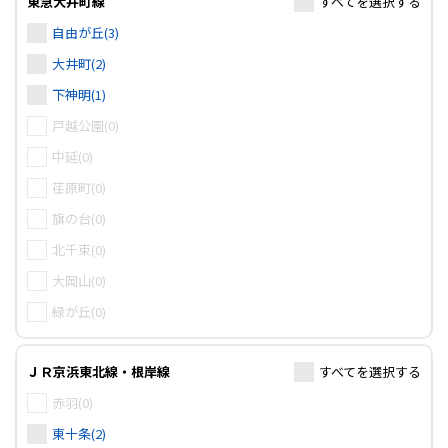
東急大井町線
すべて
を選択する
自由が丘(3)
大井町(2)
下神明(1)
戸越公園(0)
中延(0)
荏原町(0)
旗の台(0)
北千束(0)
大岡山(0)
緑が丘(0)
ＪＲ京浜東北線・根岸線
すべて
を選択する
赤羽(0)
東十条(2)