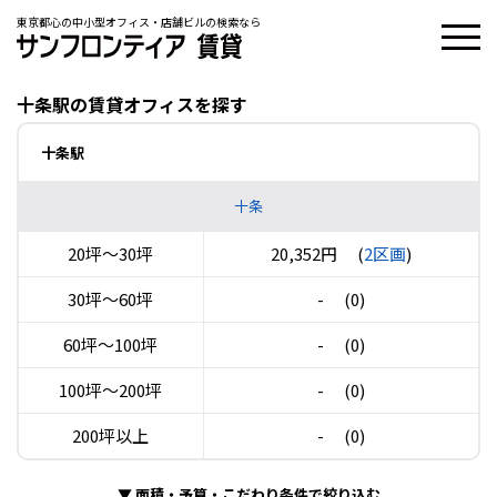
東京都心の中小型オフィス・店舗ビルの検索なら
十条駅の賃貸オフィスを探す
十条駅
十条
20坪〜30坪
20,352円
(
2区画
)
30坪〜60坪
-
(0)
60坪〜100坪
-
(0)
100坪〜200坪
-
(0)
200坪以上
-
(0)
▼
面積・予算・こだわり条件で絞り込む