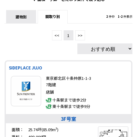
間取り別
建物別
2
件中
1-2
件表示
<<
1
>>
SIDEPLACE JUJO
東京都北区十条仲原1-1-3
7階建
店舗
十条駅まで徒歩2分
東十条駅まで徒歩9分
3F号室
面積：
25.74坪(85.09m²)
賃料：
480,000円