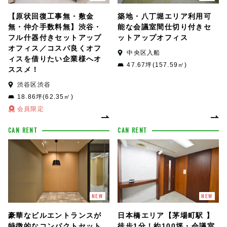
【原状回復工事無・敷金
築地・八丁堀エリア利用可
無・仲介手数料無】渋谷・
能な会議室間仕切り付きセ
フル什器付きセットアップ
ットアップオフィス
オフィス／コスパ良くオフ
中央区入船
ィスを借りたい企業様へオ
47.67坪(157.59㎡)
ススメ！
渋谷区渋谷
18.86坪(62.35㎡)
会員限定
CAN RENT
CAN RENT
NEW
NEW
豪華なビルエントランスが
日本橋エリア【茅場町駅 】
特徴的なコンパクトセット
徒歩1分！約100坪・会議室