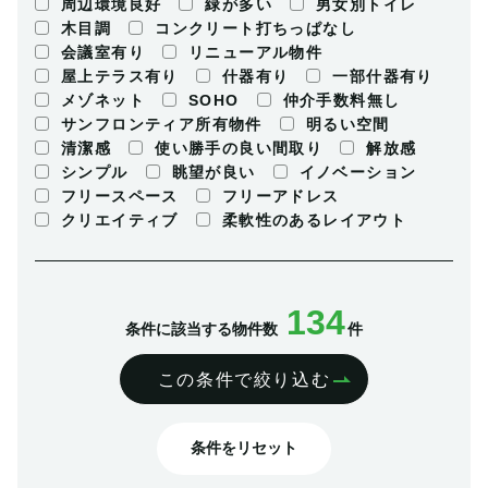
周辺環境良好
緑が多い
男女別トイレ
木目調
コンクリート打ちっぱなし
会議室有り
リニューアル物件
屋上テラス有り
什器有り
一部什器有り
メゾネット
SOHO
仲介手数料無し
サンフロンティア所有物件
明るい空間
清潔感
使い勝手の良い間取り
解放感
シンプル
眺望が良い
イノベーション
フリースペース
フリーアドレス
クリエイティブ
柔軟性のあるレイアウト
134
条件に該当する物件数
件
この条件で絞り込む
条件をリセット