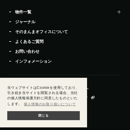
物件一覧
ジャーナル
そのまんまオフィスについて
よくあるご質問
お問い合わせ
インフォメーション
当ウェブサイトはCookieを使用しており、
居抜きで退去したい方
ビルオーナー・管理会社様へ
引き続き当サイトを閲覧される場合、当社
運営会社情報
会員規約
個人情報保護方針
の個人情報保護方針に同意したものといた
します。
個人情報のお取り扱いについて
閉じる
© Sun Frontier Fudousan Co., Ltd.