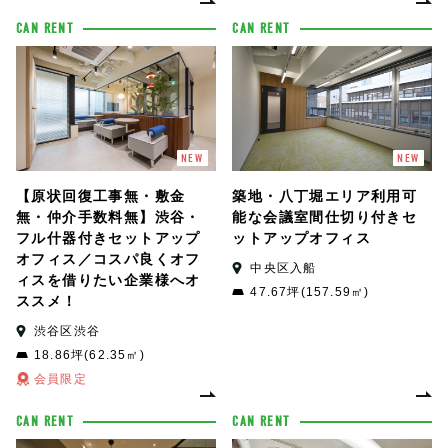
CAN RENT
CAN RENT
NEW
NEW
【原状回復工事無・敷金
築地・八丁堀エリア利用可
無・仲介手数料無】渋谷・
能な会議室間仕切り付きセ
フル什器付きセットアップ
ットアップオフィス
オフィス／コスパ良くオフ
中央区入船
ィスを借りたい企業様へオ
47.67坪(157.59㎡)
ススメ！
渋谷区渋谷
18.86坪(62.35㎡)
会員限定
CAN RENT
CAN RENT