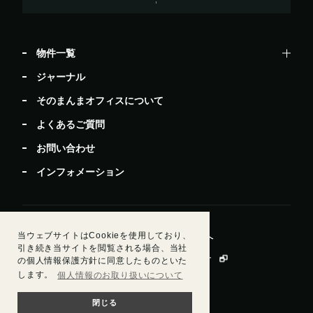
物件一覧
ジャーナル
そのまんまオフィスについて
よくあるご質問
お問い合わせ
インフォメーション
当ウェブサイトはCookieを使用しており、
居抜きで退去したい方
ビルオーナー・管理会社様へ
引き続き当サイトを閲覧される場合、当社
運営会社情報
会員規約
個人情報保護方針
の個人情報保護方針に同意したものといた
します。
個人情報のお取り扱いについて
閉じる
© Sun Frontier Fudousan Co., Ltd.