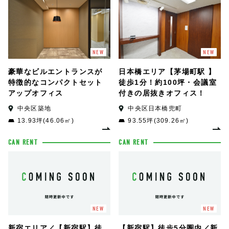
NEW
NEW
豪華なビルエントランスが
日本橋エリア【茅場町駅 】
特徴的なコンパクトセット
徒歩1分！約100坪・会議室
アップオフィス
付きの居抜きオフィス！
中央区築地
中央区日本橋兜町
13.93坪(46.06㎡)
93.55坪(309.26㎡)
CAN RENT
CAN RENT
NEW
NEW
新宿エリア／【新宿駅】徒
【新宿駅】徒歩5分圏内／新