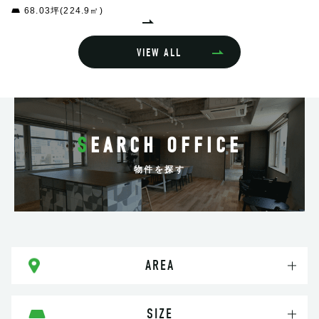
68.03坪(224.9㎡)
VIEW ALL
SEARCH OFFICE
物件を探す
AREA
SIZE