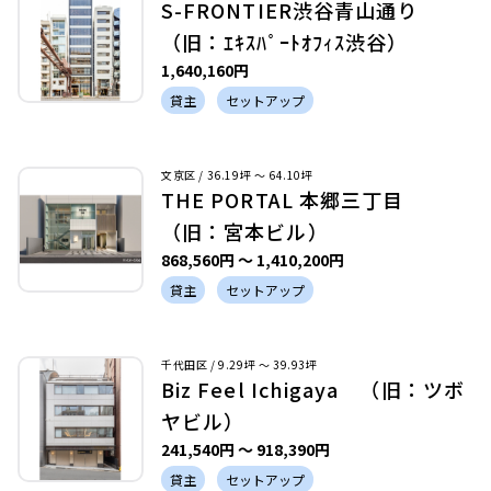
S-FRONTIER渋谷青山通り
（旧：ｴｷｽﾊﾟｰﾄｵﾌｨｽ渋谷）
1,640,160円
貸主
セットアップ
文京区 / 36.19坪 〜 64.10坪
THE PORTAL 本郷三丁目
（旧：宮本ビル）
868,560円 〜 1,410,200円
貸主
セットアップ
千代田区 / 9.29坪 〜 39.93坪
Biz Feel Ichigaya （旧：ツボ
ヤビル）
241,540円 〜 918,390円
貸主
セットアップ