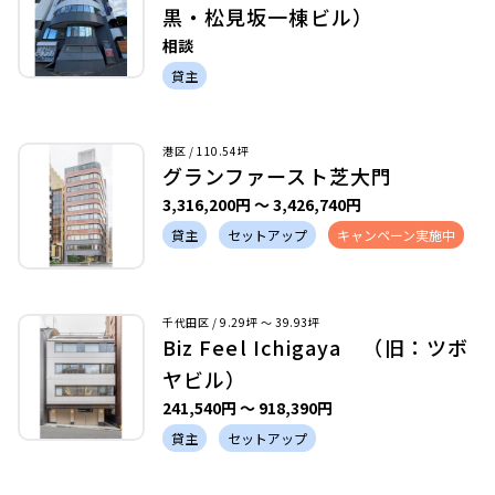
黒・松見坂一棟ビル）
相談
貸主
港区 / 110.54坪
グランファースト芝大門
3,316,200円 〜 3,426,740円
貸主
セットアップ
キャンペーン実施中
千代田区 / 9.29坪 〜 39.93坪
Biz Feel Ichigaya （旧：ツボ
ヤビル）
241,540円 〜 918,390円
貸主
セットアップ