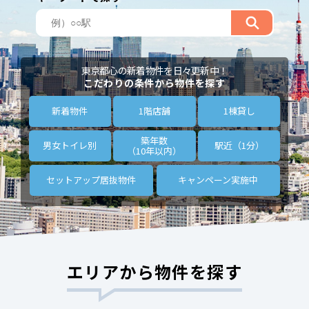
東京都心の新着物件を日々更新中！
こだわりの条件から物件を探す
新着物件
1階店舗
1棟貸し
築年数
男女トイレ別
駅近（1分）
（10年以内）
セットアップ
居抜物件
キャンペーン
実施中
エリアから物件を探す