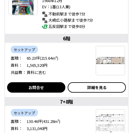
1988年12月
EV：1基(13人乗)
不動前駅まで徒歩7分
大崎広小路駅まで徒歩7分
五反田駅まで徒歩8分
6階
セットアップ
面積：
65.23坪(215.64m²)
賃料：
1,565,520円
共益費：
賃料に含む
お問合せ
詳細を見る
7+8階
セットアップ
面積：
130.46坪(431.28m²)
賃料：
3,131,040円