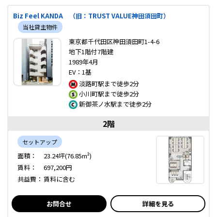
Biz Feel KANDA （旧：TRUST VALUE神田須田町）
当社貸主物件
東京都千代田区神田須田町1-4-6
地下1階付7階建
1989年4月
EV：1基
淡路町駅まで徒歩2分
小川町駅まで徒歩2分
新御茶ノ水駅まで徒歩2分
2階
セットアップ
面積：
23.24坪(76.85m²)
賃料：
697,200円
共益費：
賃料に含む
お問合せ
詳細を見る