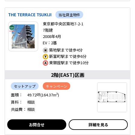
THE TERRACE TSUKIJI
当社貸主物件
東京都中央区築地7-2-1
7階建
2008年4月
EV：2基
築地駅まで徒歩4分
新富町駅まで徒歩6分
東銀座駅まで徒歩10分
2階(EAST)区画
セットアップ
キャンペーン
面積：
49.72坪(164.37m²)
賃料：
相談
共益費：
相談
お問合せ
詳細を見る