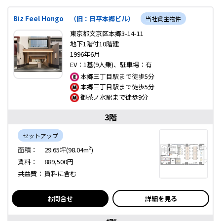
Biz Feel Hongo （旧：日平本郷ビル）
当社貸主物件
東京都文京区本郷3-14-11
地下1階付10階建
1996年6月
EV：1基(9人乗)、駐車場：有
本郷三丁目駅まで徒歩5分
本郷三丁目駅まで徒歩5分
御茶ノ水駅まで徒歩9分
3階
セットアップ
面積：
29.65坪(98.04m²)
賃料：
889,500円
共益費：
賃料に含む
お問合せ
詳細を見る