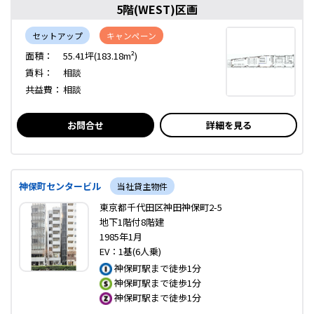
5階(WEST)区画
セットアップ
キャンペーン
面積：
55.41坪(183.18m²)
賃料：
相談
共益費：
相談
お問合せ
詳細を見る
神保町センタービル
当社貸主物件
東京都千代田区神田神保町2-5
地下1階付8階建
1985年1月
EV：1基(6人乗)
神保町駅まで徒歩1分
神保町駅まで徒歩1分
神保町駅まで徒歩1分