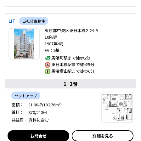
LIT
当社貸主物件
東京都中央区東日本橋2-24-9
10階建
1987年4月
EV：1基
馬喰町駅まで徒歩2分
東日本橋駅まで徒歩5分
馬喰横山駅まで徒歩6分
1+2階
セットアップ
面積：
31.08坪(102.76m²)
賃料：
870,240円
共益費：
賃料に含む
お問合せ
詳細を見る