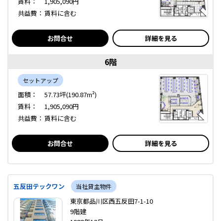
賃料：
1,905,090円
共益費：
賃料に含む
お問合せ
詳細を見る
6階
セットアップ
面積：
57.73坪(190.87m²)
賃料：
1,905,090円
共益費：
賃料に含む
お問合せ
詳細を見る
五反田テックワン
当社貸主物件
東京都品川区西五反田7-1-10
9階建