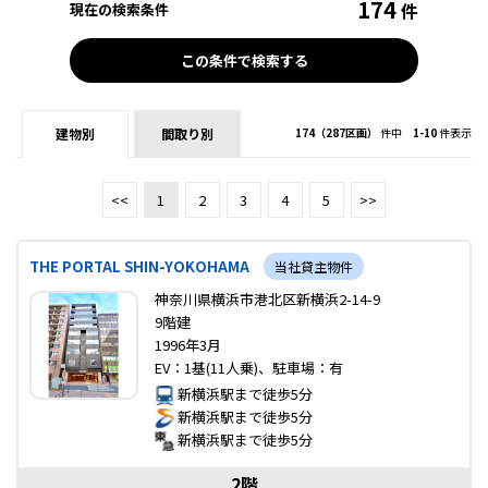
174
件
現在の検索条件
この条件で検索する
建物別
間取り別
174（287区画）
件中
1-10
件表示
<<
1
2
3
4
5
>>
THE PORTAL SHIN-YOKOHAMA
当社貸主物件
神奈川県横浜市港北区新横浜2-14-9
9階建
1996年3月
EV：1基(11人乗)、駐車場：有
新横浜駅まで徒歩5分
新横浜駅まで徒歩5分
新横浜駅まで徒歩5分
2階