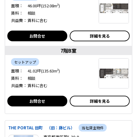
面積：
46.00坪(152.08m²)
賃料：
相談
共益費：
賃料に含む
お問合せ
詳細を見る
7階B室
セットアップ
面積：
41.02坪(135.63m²)
賃料：
相談
共益費：
賃料に含む
お問合せ
詳細を見る
THE PORTAL 田町 （旧：藤ビル）
当社貸主物件
東京都港区芝5-30-9