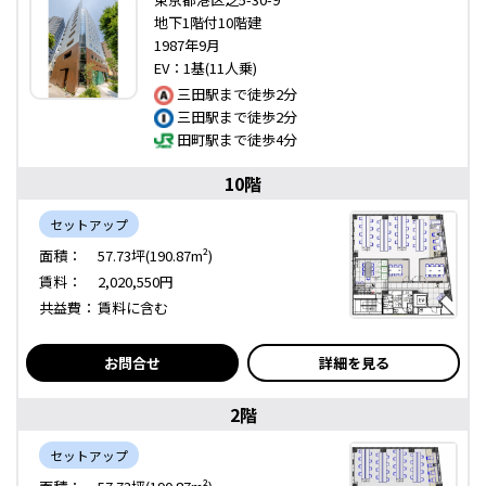
地下1階付10階建
1987年9月
EV：1基(11人乗)
三田駅まで徒歩2分
三田駅まで徒歩2分
田町駅まで徒歩4分
10階
セットアップ
面積：
57.73坪(190.87m²)
賃料：
2,020,550円
共益費：
賃料に含む
お問合せ
詳細を見る
2階
セットアップ