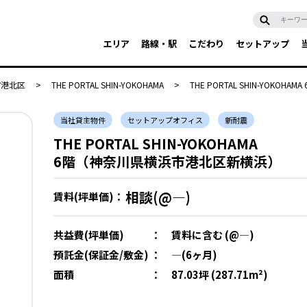
エリア
路線・駅
こだわり
セットアップ
市港北区
>
THE PORTAL SHIN-YOKOHAMA
>
THE PORTAL SHIN-YOKOHAMA
当社貸主物件
セットアップオフィス
新耐震
THE PORTAL SHIN-YOKOHAMA
6階（神奈川県横浜市港北区新横浜）
相談(@―)
賃料(坪単価)：
共益費(坪単価)
：
賃料に含む (@―)
預託金(保証金/敷金)
：
―(6ヶ月)
面積
：
87.03坪 (287.71m²)