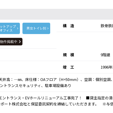
構 造
鉄骨鉄
ットアップ
男女トイレ別
オフィス
規 模
9階建
竣 工
1996
乗)、天井高：―㎜、床仕様：OAフロア（H=50mm）、空調：個別
ントランスセキュリティ、駐車場設備あり
室・エントランス・EVホールリニューアル工事完了！ ■貸主指定の
サポート株式会社と保証委託契約を締結していただきます。 ※与