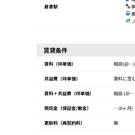
最寄駅
東
東
Ｊ
賃貸条件
賃料
（坪単価）
相談(@―)
共益費
（坪単価）
賃料に含む
賃料＋共益費
（坪単価）
相談 (＠―
預託金
（保証金/敷金）
―(6ヶ月)
更新料
（再契約料）
無