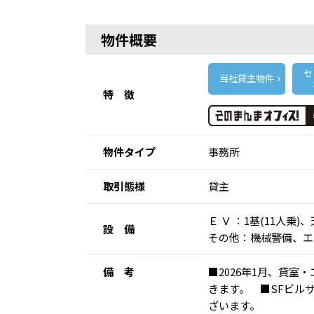
物件概要
セ
当社貸主物件
特 徴
物件タイプ
事務所
取引態様
貸主
Ｅ Ｖ ：1基(11人
設 備
その他：機械警備、エ
備 考
■2026年1月、貸
きます。 ■SFビル
ざいます。