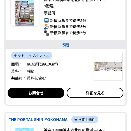
9階建
事務所
新横浜駅まで徒歩5分
新横浜駅まで徒歩5分
新横浜駅まで徒歩5分
5階
セットアップオフィス
面積：
86.62坪(286.36m²)
賃料：
相談
共益費：
賃料に含む
お問合せ
詳細を見る
THE PORTAL SHIN-YOKOHAMA
当社貸主物件
神奈川県横浜市港北区新横浜2-14-9