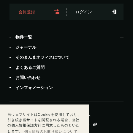
会員登録
ログイン
物件一覧
ジャーナル
そのまんまオフィスについて
よくあるご質問
お問い合わせ
インフォメーション
当ウェブサイトはCookieを使用しており、
居抜きで退去したい方
ビルオーナー・管理会社様へ
引き続き当サイトを閲覧される場合、当社
運営会社情報
会員規約
個人情報保護方針
の個人情報保護方針に同意したものといた
します。
個人情報のお取り扱いについて