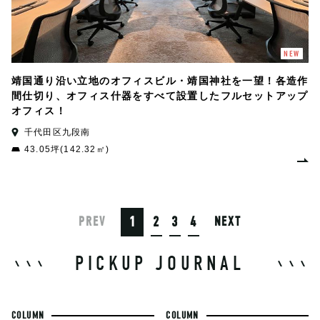
NEW
靖国通り沿い立地のオフィスビル・靖国神社を一望！各造作
間仕切り、オフィス什器をすべて設置したフルセットアップ
オフィス！
千代田区九段南
43.05坪(142.32㎡)
1
2
3
4
PREV
NEXT
PICKUP JOURNAL
COLUMN
COLUMN