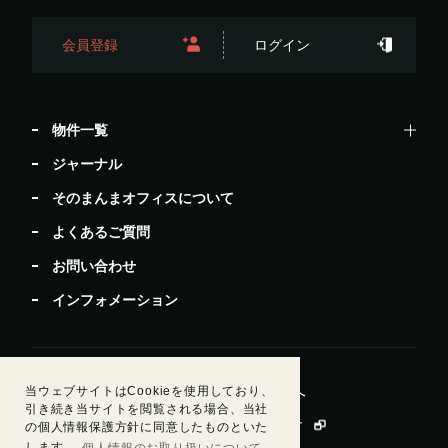
会員登録
ログイン
物件一覧
ジャーナル
そのまんまオフィスについて
よくあるご質問
お問い合わせ
インフォメーション
当ウェブサイトはCookieを使用しており、
居抜きで退去したい方
ビルオーナー・管理会社様へ
引き続き当サイトを閲覧される場合、当社
運営会社情報
会員規約
個人情報保護方針
の個人情報保護方針に同意したものといた
します。
個人情報のお取り扱いについて