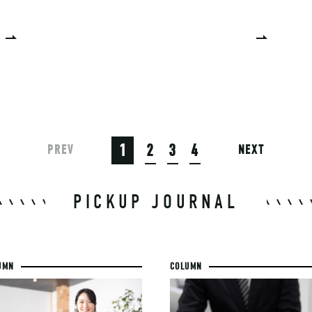
1
2
3
4
PREV
NEXT
PICKUP JOURNAL
UMN
COLUMN