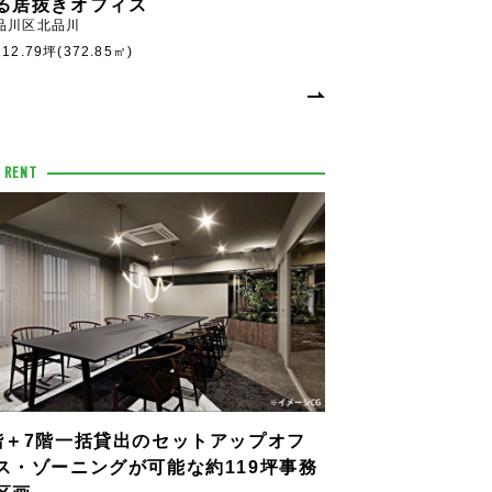
る居抜きオフィス
品川区北品川
112.79坪(372.85㎡)
 RENT
階＋7階一括貸出のセットアップオフ
ス・ゾーニングが可能な約119坪事務