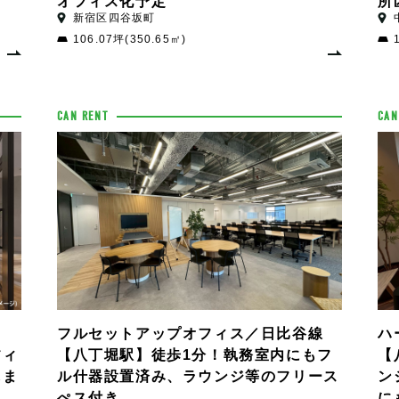
オフィス化予定
所
新宿区四谷坂町
106.07坪(350.65㎡)
CAN RENT
CAN
、
フルセットアップオフィス／日比谷線
ハ
フィ
【八丁堀駅】徒歩1分！執務室内にもフ
【
しま
ル什器設置済み、ラウンジ等のフリース
ン
ぺス付き
に