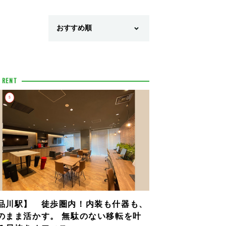
 RENT
品川駅】 徒歩圏内！内装も什器も、
のまま活かす。 無駄のない移転を叶