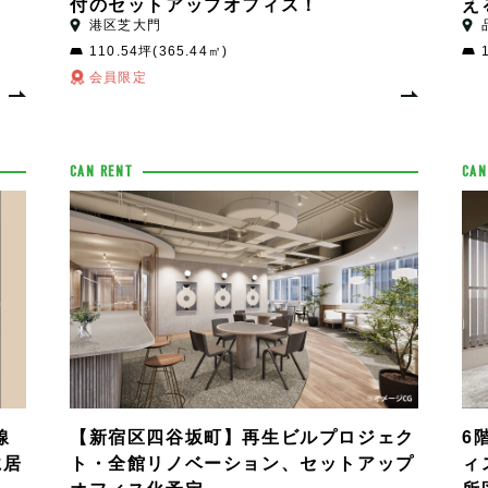
付のセットアップオフィス！
え
港区芝大門
110.54坪(365.44㎡)
会員限定
CAN RENT
CAN
線
【新宿区四谷坂町】再生ビルプロジェク
6
に居
ト・全館リノベーション、セットアップ
ィ