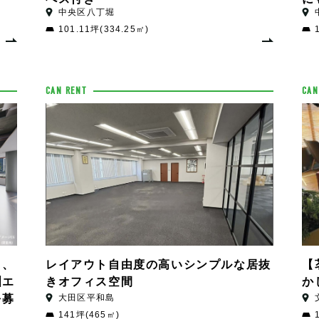
中央区八丁堀
101.11坪(334.25㎡)
CAN RENT
CAN
【
レイアウト自由度の高いシンプルな居抜
き、
か
きオフィス空間
洲エ
大田区平和島
を募
141坪(465㎡)