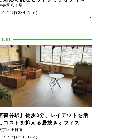
中央区八丁堀
101.11坪(334.25㎡)
 RENT
茗荷谷駅】徒歩3分、レイアウトを活
しコストを抑える居抜きオフィス
文京区小日向
107.71坪(356.07㎡)