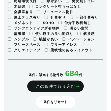
周辺環境良好
緑が多い
男女別トイレ
木目調
コンクリート打ちっぱなし
会議室有り
リニューアル物件
屋上テラス有り
什器有り
一部什器有り
メゾネット
SOHO
仲介手数料無し
サンフロンティア所有物件
明るい空間
清潔感
使い勝手の良い間取り
解放感
シンプル
眺望が良い
イノベーション
フリースペース
フリーアドレス
クリエイティブ
柔軟性のあるレイアウト
684
条件に該当する物件数
件
この条件で絞り込む
条件をリセット