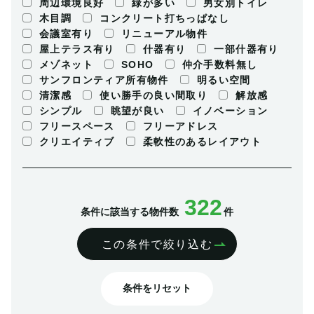
周辺環境良好
緑が多い
男女別トイレ
木目調
コンクリート打ちっぱなし
会議室有り
リニューアル物件
屋上テラス有り
什器有り
一部什器有り
メゾネット
SOHO
仲介手数料無し
サンフロンティア所有物件
明るい空間
清潔感
使い勝手の良い間取り
解放感
シンプル
眺望が良い
イノベーション
フリースペース
フリーアドレス
クリエイティブ
柔軟性のあるレイアウト
322
条件に該当する物件数
件
この条件で絞り込む
条件をリセット