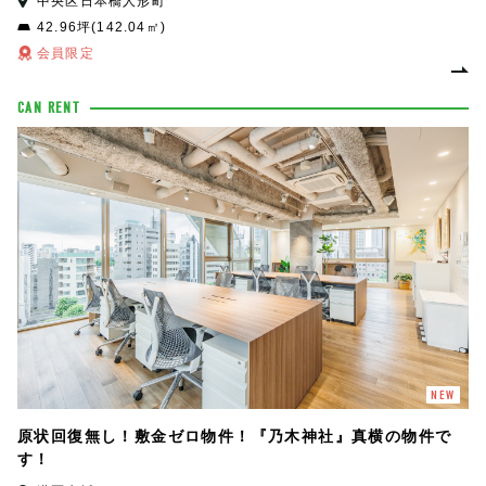
中央区日本橋人形町
42.96坪(142.04㎡)
会員限定
CAN RENT
NEW
原状回復無し！敷金ゼロ物件！『乃木神社』真横の物件で
す！