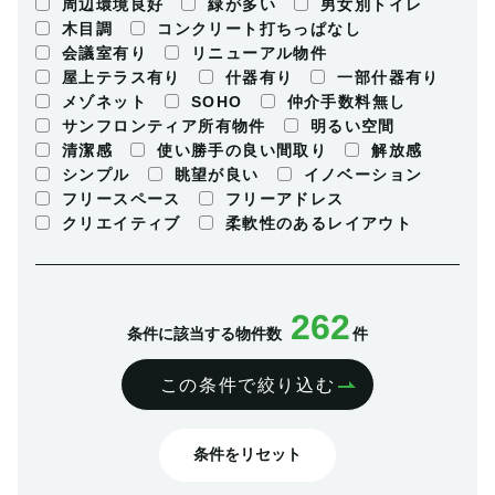
周辺環境良好
緑が多い
男女別トイレ
木目調
コンクリート打ちっぱなし
会議室有り
リニューアル物件
屋上テラス有り
什器有り
一部什器有り
メゾネット
SOHO
仲介手数料無し
サンフロンティア所有物件
明るい空間
清潔感
使い勝手の良い間取り
解放感
シンプル
眺望が良い
イノベーション
フリースペース
フリーアドレス
クリエイティブ
柔軟性のあるレイアウト
262
条件に該当する物件数
件
この条件で絞り込む
条件をリセット