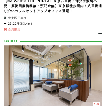
【No.2-3913 THE PORTAL 東京八重洲／仲介手数料不
要・原状回復義務無・預託金無】東京駅徒歩圏内！八重洲通
り沿いのフルセットアップオフィス登場！
中央区日本橋
25.22坪(83.4㎡)
会員限定
CAN RENT
NEW