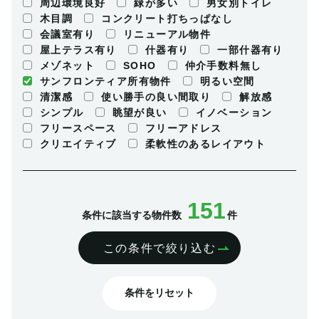
周辺環境良好
緑が多い
男女別トイレ
木目調
コンクリート打ちっぱなし
会議室有り
リニューアル物件
屋上テラス有り
什器有り
一部什器有り
メゾネット
SOHO
仲介手数料無し
サンフロンティア所有物件
明るい空間
清潔感
使い勝手の良い間取り
解放感
シンプル
眺望が良い
イノベーション
フリースペース
フリーアドレス
クリエイティブ
柔軟性のあるレイアウト
151
条件に該当する物件数
件
この条件で絞り込む
条件をリセット