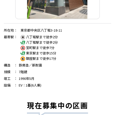
所在地
：
東京都中央区八丁堀3-18-11
最寄駅
：
八丁堀駅まで徒歩2分
八丁堀駅まで徒歩2分
宝町駅まで徒歩7分
東京駅まで徒歩15分
銀座駅まで徒歩17分
構造
：
鉄骨造／新耐震
規模
：
7階建
竣工
：
1990年5月
設備
：
EV：1基(6人乗)
現在募集中の区画