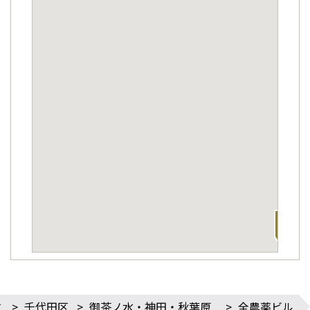
す
>
千代田区
>
御茶ノ水・神田・秋葉原
>
全農薬ビル