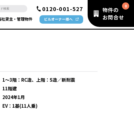
0120-001-527
物件の
お問合せ
当社貸主・管理物件
ビルオーナー様へ
：
1～3階：RC造、上階：S造／新耐震
：
11階建
：
2024年1月
：
EV：1基(11人乗)