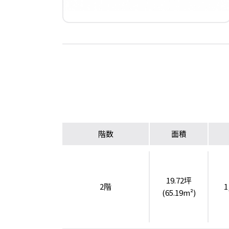
階数
面積
19.72坪
2階
1
(65.19m²)