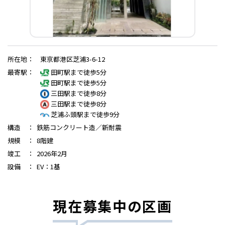
所在地
：
東京都港区芝浦3-6-12
最寄駅
：
田町駅まで徒歩5分
田町駅まで徒歩5分
三田駅まで徒歩8分
三田駅まで徒歩8分
芝浦ふ頭駅まで徒歩9分
構造
：
鉄筋コンクリート造／新耐震
規模
：
8階建
竣工
：
2026年2月
設備
：
EV：1基
現在募集中の区画