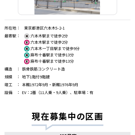
所在地
：
東京都港区六本木5-2-1
最寄駅
：
六本木駅まで徒歩2分
六本木駅まで徒歩2分
六本木一丁目駅まで徒歩9分
麻布十番駅まで徒歩13分
麻布十番駅まで徒歩13分
構造
：
鉄骨鉄筋コンクリート造
規模
：
地下1階付9階建
竣工
：
本館1972年9月・新館1976年9月
設備
：
EV：2基（11人乗・9人乗）、駐車場：有
現在募集中の区画