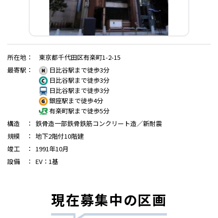
所在地
：
東京都千代田区有楽町1-2-15
最寄駅
：
日比谷駅まで徒歩3分
日比谷駅まで徒歩3分
日比谷駅まで徒歩3分
銀座駅まで徒歩4分
有楽町駅まで徒歩5分
構造
：
鉄骨造一部鉄骨鉄筋コンクリート造／新耐震
規模
：
地下2階付10階建
竣工
：
1991年10月
設備
：
EV：1基
現在募集中の区画