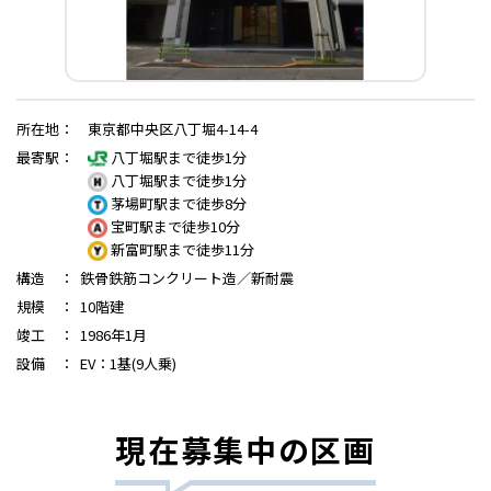
所在地
：
東京都中央区八丁堀4-14-4
最寄駅
：
八丁堀駅まで徒歩1分
八丁堀駅まで徒歩1分
茅場町駅まで徒歩8分
宝町駅まで徒歩10分
新富町駅まで徒歩11分
構造
：
鉄骨鉄筋コンクリート造／新耐震
規模
：
10階建
竣工
：
1986年1月
設備
：
EV：1基(9人乗)
現在募集中の区画