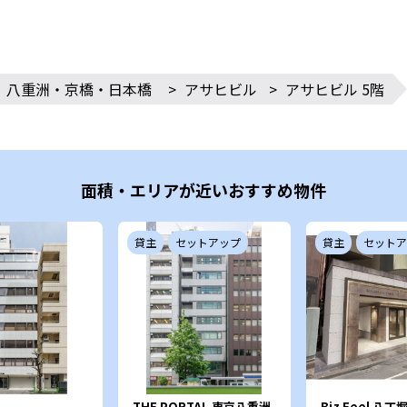
八重洲・京橋・日本橋
>
アサヒビル
>
アサヒビル 5階
面積・エリアが近いおすすめ物件
貸主
セットアップ
貸主
セットア
THE PORTAL 東京八重洲
Biz Feel 八