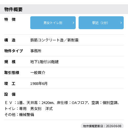
物件概要
特 徴
男女トイレ別
駅近（1分）
構 造
鉄筋コンクリート造／新耐震
物件タイプ
事務所
規 模
地下1階付10階建
取引態様
一般媒介
竣 工
1988年6月
設 備
Ｅ Ｖ ：1基、天井高：2420㎜、床仕様：OAフロア、空調：個別空調、
トイレ：専用 男女別 洋式
その他：機械警備
物件情報更新日：2026-06-08