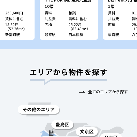
三雄舎印刷本社
10階
1階
268,600円
賃料
相談
賃料
81
賃料に含む
共益費
賃料に含む
共益費
賃
15.80坪
面積
25.22坪
面積
29
（52.26m²）
（83.40m²）
（9
新富町駅
最寄駅
日本橋駅
最寄駅
八
エリアから物件を探す
全てのエリアから探す