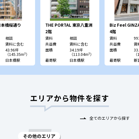
 日本橋桜通り
THE PORTAL 東京八重洲
Biz Feel GINZ
SIDE
2階
4階
相談
賃料
相談
賃料
99
賃料に含む
共益費
賃料に含む
共益費
賃
43.96坪
面積
34.19坪
面積
33
（145.35m²）
（113.04m²）
（1
日本橋駅
最寄駅
日本橋駅
最寄駅
新
エリアから物件を探す
全てのエリアから探す