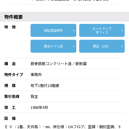
物件概要
特 徴
セットアップ
当社貸主物件
オフィス
男女トイレ別
駅近（1分）
構 造
鉄骨鉄筋コンクリート造／新耐震
物件タイプ
事務所
規 模
地下1階付10階建
取引態様
貸主
竣 工
1986年4月
設 備
Ｅ Ｖ ：1基、天井高：―㎜、床仕様：OAフロア、空調：個別空調、ト