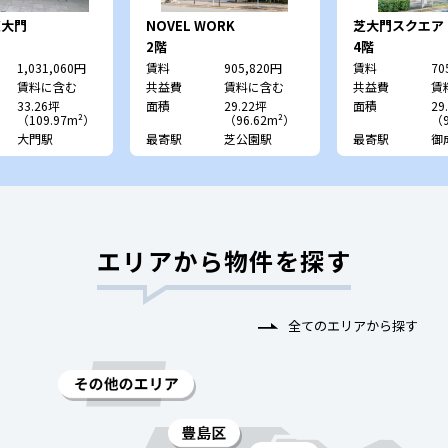
k芝大門
NOVEL WORK
芝大門スクエア
Shibakoen
2階
4階
1,031,060円
賃料
905,820円
賃料
70
賃料に含む
共益費
賃料に含む
共益費
賃
33.26坪
面積
29.22坪
面積
29
（109.97m²）
（96.62m²）
（9
大門駅
最寄駅
芝公園駅
最寄駅
御
エリアから物件を探す
全てのエリアから探す