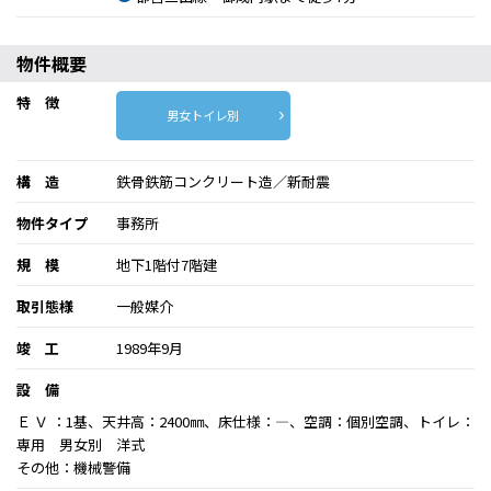
物件概要
特 徴
男女トイレ別
構 造
鉄骨鉄筋コンクリート造／新耐震
物件タイプ
事務所
規 模
地下1階付7階建
取引態様
一般媒介
竣 工
1989年9月
設 備
Ｅ Ｖ ：1基、天井高：2400㎜、床仕様：―、空調：個別空調、トイレ：
専用 男女別 洋式
その他：機械警備