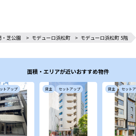
門・芝公園
>
モデューロ浜松町
>
モデューロ浜松町 5階
面積・エリアが近いおすすめ物件
ットアップ
貸主
セットアップ
貸主
セットア