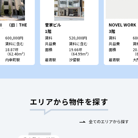
Ⅱ （旧：THE
菅家ビル
NOVEL WORK
新橋）
Shibadaimon
1階
3階
600,000円
賃料
520,000円
賃料
68
賃料に含む
共益費
賃料に含む
共益費
賃
18.87坪
面積
19.66坪
面積
20
（62.40m²）
（64.99m²）
（6
内幸町駅
最寄駅
汐留駅
最寄駅
大
エリアから物件を探す
全てのエリアから探す