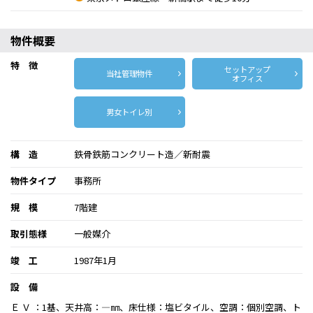
物件概要
特 徴
セットアップ
当社管理物件
オフィス
男女トイレ別
構 造
鉄骨鉄筋コンクリート造／新耐震
物件タイプ
事務所
規 模
7階建
取引態様
一般媒介
竣 工
1987年1月
設 備
Ｅ Ｖ ：1基、天井高：―㎜、床仕様：塩ビタイル、空調：個別空調、ト