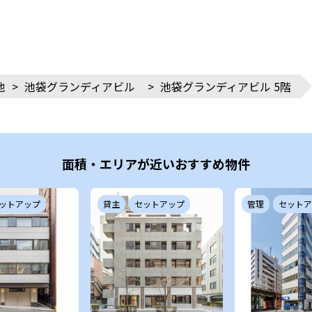
他
>
池袋グランディアビル
>
池袋グランディアビル 5階
面積・エリアが近いおすすめ物件
ットアップ
貸主
セットアップ
管理
セットア