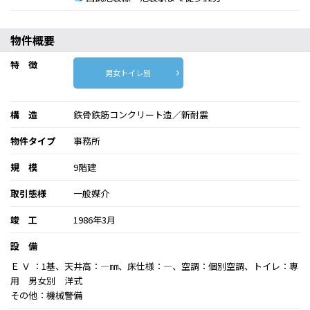
物件概要
特 徴
男女トイレ別
構 造
鉄骨鉄筋コンクリート造／新耐震
物件タイプ
事務所
規 模
9階建
取引態様
一般媒介
竣 工
1986年3月
設 備
Ｅ Ｖ ：1基、天井高：―㎜、床仕様：―、空調：個別空調、トイレ：専
用 男女別 洋式
その他：機械警備