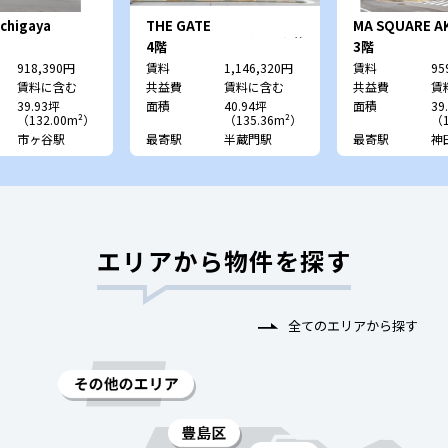
 Ichigaya
THE GATE
MA SQUARE A
ボヤビル）
HANZOMON （旧：半蔵
4階
3階
門MKビル）
918,390円
賃料
1,146,320円
賃料
95
賃料に含む
共益費
賃料に含む
共益費
賃
39.93坪
面積
40.94坪
面積
39
（132.00m²）
（135.36m²）
（1
市ヶ谷駅
最寄駅
半蔵門駅
最寄駅
神
エリアから物件を探す
全てのエリアから探す