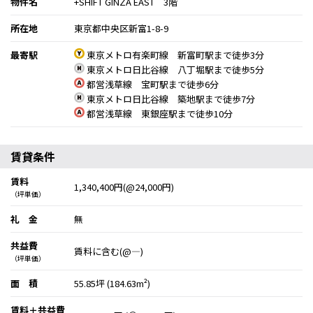
物件名
+SHIFT GINZA EAST 3階
所在地
東京都中央区新富1-8-9
最寄駅
東京メトロ有楽町線 新富町駅まで徒歩3分
東京メトロ日比谷線 八丁堀駅まで徒歩5分
都営浅草線 宝町駅まで徒歩6分
東京メトロ日比谷線 築地駅まで徒歩7分
都営浅草線 東銀座駅まで徒歩10分
賃貸条件
賃料
1,340,400円(@24,000円)
（坪単価）
礼 金
無
共益費
賃料に含む(@―)
（坪単価）
面 積
55.85坪 (184.63m²)
賃料＋共益費