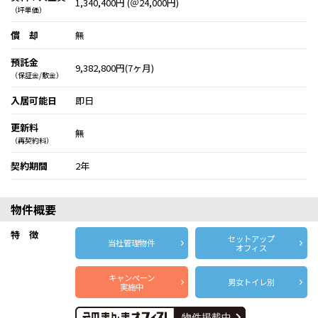
1,340,400円 (＠24,000円)
（坪単価）
償 却
無
預託金
9,382,800円(7ヶ月)
（保証金/敷金）
入居可能日
即日
更新料
無
（再契約料）
契約期間
2年
物件概要
特 徴
セットアップ
当社管理物件
オフィス
キャンペーン
男女トイレ別
実施中