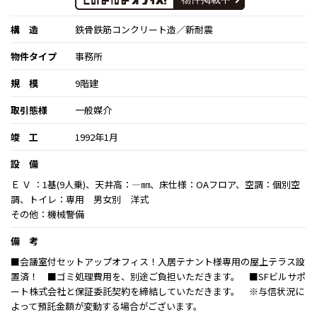
構 造
鉄骨鉄筋コンクリート造／新耐震
物件タイプ
事務所
規 模
9階建
取引態様
一般媒介
竣 工
1992年1月
設 備
Ｅ Ｖ ：1基(9人乗)、天井高：―㎜、床仕様：OAフロア、空調：個別空
調、トイレ：専用 男女別 洋式
その他：機械警備
備 考
■会議室付セットアップオフィス！入居テナント様専用の屋上テラス設
置済！ ■ゴミ処理費用を、別途ご負担いただきます。 ■SFビルサポ
ート株式会社と保証委託契約を締結していただきます。 ※与信状況に
よって預託金額が変動する場合がございます。