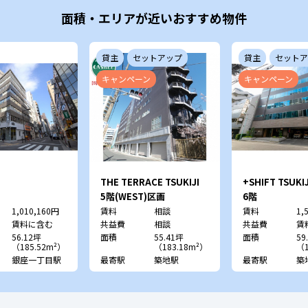
面積・エリアが近いおすすめ物件
貸主
セットアップ
貸主
セットア
キャンペーン
キャンペーン
THE TERRACE TSUKIJI
+SHIFT TSUKIJ
5階(WEST)区画
6階
1,010,160円
賃料
相談
賃料
1,
賃料に含む
共益費
相談
共益費
賃
56.12坪
面積
55.41坪
面積
59
（185.52m²）
（183.18m²）
（1
銀座一丁目駅
最寄駅
築地駅
最寄駅
築