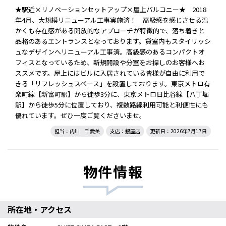
★駅近×リノベーションセットアップ×屋上バルコニー★ 2018
年4月、大規模リニューアル工事実施済！ 高級感を感じさせる温
かくも存在感がある開放的なアプローチが特徴的で、落ち着きと
品格のあるエントランスとなっております。貸室内もスタイリッシ
ュなデザインへリニューアル工事済。高級感のあるコンパクトオ
フィスとなっているため、新規開設や分室をお探しのお客様へお
ススメです。屋上にはビルに入居されている皆様が自由に利用で
きる「リフレッシュスペース」を設置しております。東京メトロ有
楽町線【新富町駅】から徒歩3分に、東京メトロ日比谷線【八丁堀
駅】から徒歩5分に位置しており、複数路線利用可能と利便性にも
優れています。ぜひ一度ご覧くださいませ。
担当：内川 千愛美
支店：
銀座店
更新日：2026年7月17日
物件情報
所在地・アクセス