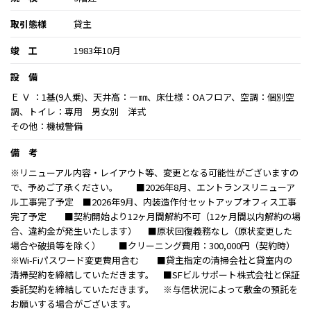
取引態様
貸主
竣 工
1983年10月
設 備
Ｅ Ｖ ：1基(9人乗)、天井高：―㎜、床仕様：OAフロア、空調：個別空
調、トイレ：専用 男女別 洋式
その他：機械警備
備 考
※リニューアル内容・レイアウト等、変更となる可能性がございますの
で、予めご了承ください。 ■2026年8月、エントランスリニューア
ル工事完了予定 ■2026年9月、内装造作付セットアップオフィス工事
完了予定 ■契約開始より12ヶ月間解約不可（12ヶ月間以内解約の場
合、違約金が発生いたします） ■原状回復義務なし（原状変更した
場合や破損等を除く） ■クリーニング費用：300,000円（契約時）
※Wi-Fiパスワード変更費用含む ■貸主指定の清掃会社と貸室内の
清掃契約を締結していただきます。 ■SFビルサポート株式会社と保証
委託契約を締結していただきます。 ※与信状況によって敷金の預託を
お願いする場合がございます。