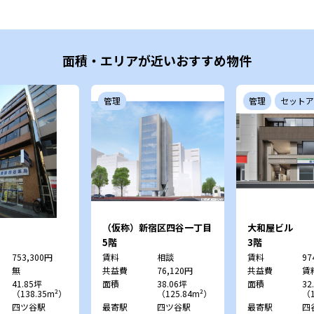
面積・エリアが近いおすすめ物件
管理
管理
セットア
（仮称）新宿区四谷一丁目
大和屋ビル
計画
5階
3階
753,300円
賃料
相談
賃料
97
無
共益費
76,120円
共益費
賃
41.85坪
面積
38.06坪
面積
32
（138.35m²）
（125.84m²）
（1
四ツ谷駅
最寄駅
四ツ谷駅
最寄駅
四