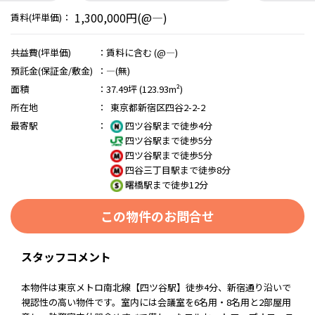
1,300,000円(@―)
賃料(坪単価)：
共益費(坪単価)
：
賃料に含む (@―)
預託金(保証金/敷金)
：
―(無)
面積
：
37.49坪 (123.93m²)
所在地
：
東京都新宿区四谷2-2-2
最寄駅
：
四ツ谷駅まで徒歩4分
四ツ谷駅まで徒歩5分
四ツ谷駅まで徒歩5分
四谷三丁目駅まで徒歩8分
曙橋駅まで徒歩12分
この物件のお問合せ
スタッフコメント
本物件は東京メトロ南北線【四ツ谷駅】徒歩4分、新宿通り沿いで
視認性の高い物件です。室内には会議室を6名用・8名用と2部屋用