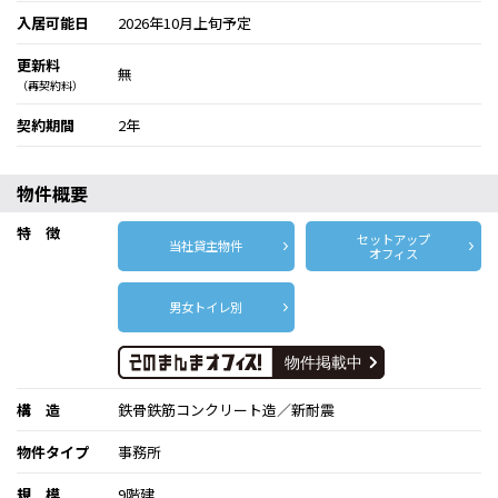
入居可能日
2026年10月上旬予定
更新料
無
（再契約料）
契約期間
2年
物件概要
特 徴
セットアップ
当社貸主物件
オフィス
男女トイレ別
構 造
鉄骨鉄筋コンクリート造／新耐震
物件タイプ
事務所
規 模
9階建