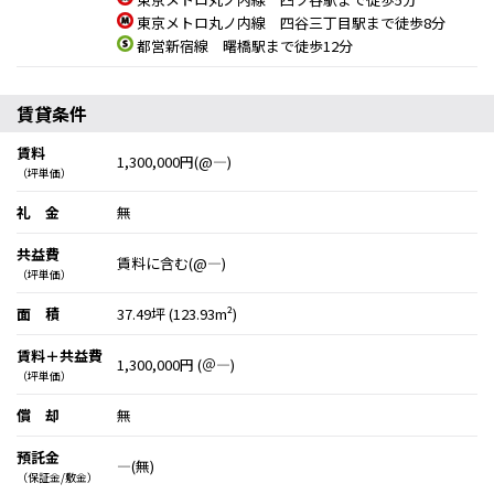
東京メトロ丸ノ内線 四谷三丁目駅まで徒歩8分
都営新宿線 曙橋駅まで徒歩12分
賃貸条件
賃料
1,300,000円(@―)
（坪単価）
礼 金
無
共益費
賃料に含む(@―)
（坪単価）
面 積
37.49坪 (123.93m²)
賃料＋共益費
1,300,000円 (＠―)
（坪単価）
償 却
無
預託金
―(無)
（保証金/敷金）