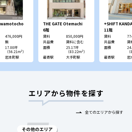
l Iwamotocho
THE GATE Otemachi
+SHIFT KAND
TYビル）
（旧：CRC北大手町ビル）
6階
11階
476,000円
賃料
850,000円
賃料
77
無
共益費
賃料に含む
共益費
賃
17.00坪
面積
25.17坪
面積
24
（56.21m²）
（83.22m²）
（8
岩本町駅
最寄駅
大手町駅
最寄駅
岩
エリアから物件を探す
全てのエリアから探す