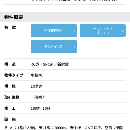
物件概要
特 徴
セットアップ
当社管理物件
オフィス
男女トイレ別
構 造
RC造・SRC造／新耐震
物件タイプ
事務所
規 模
10階建
取引態様
一般媒介
竣 工
1990年10月
設 備
Ｅ Ｖ ：1基(9人乗)、天井高：2800㎜、床仕様：OAフロア、空調：個別