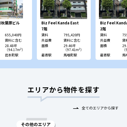
京秋葉原ビル
Biz Feel Kanda East
Biz Feel Kan
（旧：フォーライフオフィ
（旧：フォーラ
7階
2階
ス東神田ビル）
ス東神田ビル）
655,040円
賃料
795,420円
賃料
75
賃料に含む
共益費
賃料に含む
共益費
賃
28.48坪
面積
29.46坪
面積
29
（94.17m²）
（97.41m²）
（9
岩本町駅
最寄駅
馬喰町駅
最寄駅
馬
エリアから物件を探す
全てのエリアから探す