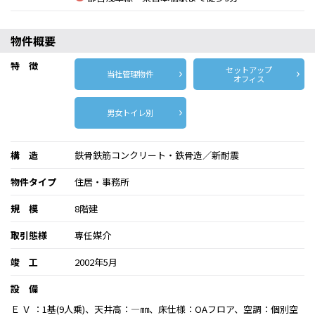
物件概要
特 徴
セットアップ
当社管理物件
オフィス
男女トイレ別
構 造
鉄骨鉄筋コンクリート・鉄骨造／新耐震
物件タイプ
住居・事務所
規 模
8階建
取引態様
専任媒介
竣 工
2002年5月
設 備
Ｅ Ｖ ：1基(9人乗)、天井高：―㎜、床仕様：OAフロア、空調：個別空