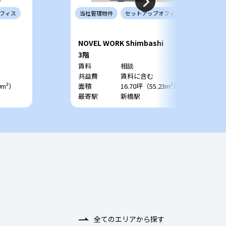
フィス
当社
管理
物件
セットアップ
オフィス
NOVEL WORK Shimbashi
3階
賃料
相談
共益費
賃料に含む
9m²）
面積
16.70坪（55.23m²）
最寄駅
新橋駅
全てのエリアから探す