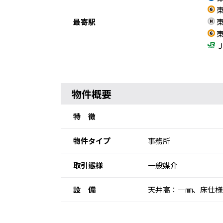
東
最寄駅
東
東
Ｊ
物件概要
特 徴
物件タイプ
事務所
取引態様
一般媒介
設 備
天井高：―㎜、床仕様