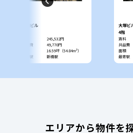
亀田ビル
大塚ビ
7階
4階
賃料
245,532円
賃料
共益費
49,770円
共益費
面積
16.59坪（54.84m²）
面積
最寄駅
新橋駅
最寄駅
エリアから物件を