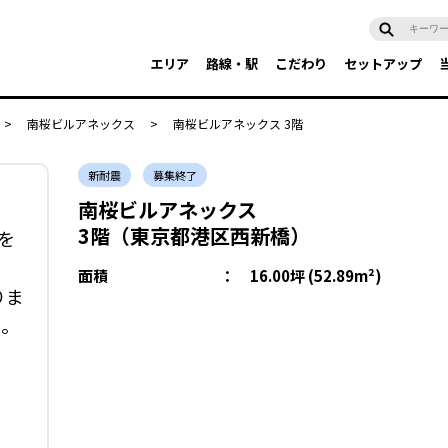
エリア
路線・駅
こだわり
セットアップ
>
南桜ビルアネックス
>
南桜ビルアネックス 3階
新耐震
募集終了
南桜ビルアネックス
3階（東京都港区西新橋）
を
面積
：
16.00坪 (52.89m²)
りま
い。