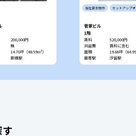
当社
貸主
物件
セットアップ
オ
ル
菅家ビル
1階
200,000円
賃料
520,000円
無
共益費
賃料に含む
14.70坪（48.59m²）
面積
19.66坪（64.9
新橋駅
最寄駅
汐留駅
探す