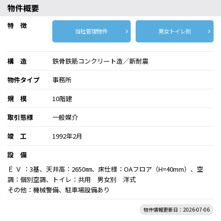
物件概要
特 徴
当社管理物件
男女トイレ別
構 造
鉄骨鉄筋コンクリート造／新耐震
物件タイプ
事務所
規 模
10階建
取引態様
一般媒介
竣 工
1992年2月
設 備
Ｅ Ｖ ：3基、天井高：2650㎜、床仕様：OAフロア（H=40mm）、空
調：個別空調、トイレ：共用 男女別 洋式
その他：機械警備、駐車場設備あり
物件情報更新日：2026-07-06