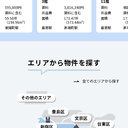
ニュライフプレイ
3階
11階
）
595,800円
賃料
3,816,340円
賃料
相
賃料に含む
共益費
賃料に含む
共益費
賃
59.58坪
面積
173.47坪
面積
17
（196.96m²）
（573.44m²）
（5
東陽町駅
最寄駅
茅場町駅
最寄駅
茅
エリアから物件を探す
全てのエリアから探す