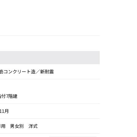
筋コンクリート造／新耐震
階付7階建
11月
：専用 男女別 洋式