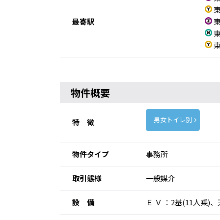
東
最寄駅
東
東
東
物件概要
男女トイレ別
特 徴
物件タイプ
事務所
取引態様
一般媒介
設 備
Ｅ Ｖ ：2基(11人