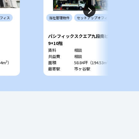
フィス
当社
管理
物件
セットアップ
オフィス
パシフィックスクエア九段南ビル
9+10階
賃料
相談
共益費
相談
64m²）
面積
58.84坪（194.53m²）
最寄駅
市ヶ谷駅