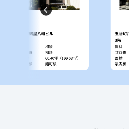
麹町鶴屋八幡ビル
五番町
5階
3階
賃料
相談
賃料
共益費
相談
共益費
面積
60.40坪（199.68m²）
面積
最寄駅
麹町駅
最寄駅