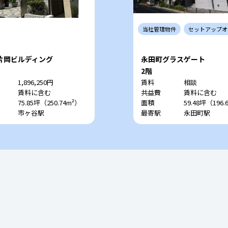
当社
管理
物件
セットアップ
オ
片岡ビルディング
永田町グラスゲート
2階
1,896,250円
賃料
相談
賃料に含む
共益費
賃料に含む
75.85坪（250.74m²）
面積
59.48坪（196.
市ヶ谷駅
最寄駅
永田町駅