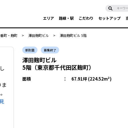
エリア
路線・駅
こだわり
セットアップ
・番町・麹町
>
澤田麹町ビル
>
澤田麹町ビル 5階
新耐震
募集終了
澤田麹町ビル
5階（東京都千代田区麹町）
し
面積
：
67.91坪 (224.52m²)
りま
い。
見