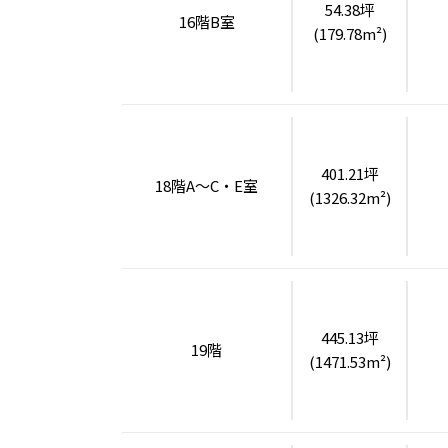
54.38坪
16階B室
(179.78m²)
401.21坪
18階A～C・E室
(1326.32m²)
445.13坪
19階
(1471.53m²)