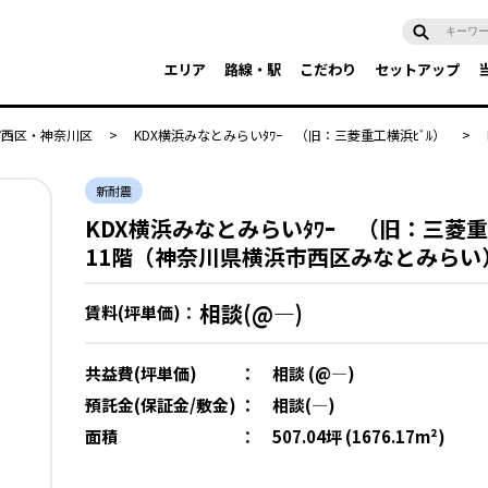
エリア
路線・駅
こだわり
セットアップ
市西区・神奈川区
>
KDX横浜みなとみらいﾀﾜｰ （旧：三菱重工横浜ﾋﾞﾙ）
>
新耐震
KDX横浜みなとみらいﾀﾜｰ （旧：三菱重
11階（神奈川県横浜市西区みなとみらい
相談(@―)
賃料(坪単価)：
共益費(坪単価)
：
相談 (@―)
預託金(保証金/敷金)
：
相談(―)
面積
：
507.04坪 (1676.17m²)