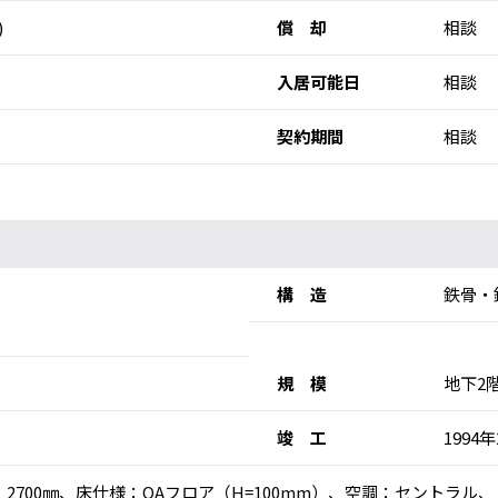
)
償 却
相談
入居可能日
相談
契約期間
相談
構 造
鉄骨・
規 模
地下2
竣 工
1994
高：2700㎜、床仕様：OAフロア（H=100mm）、空調：セントラ