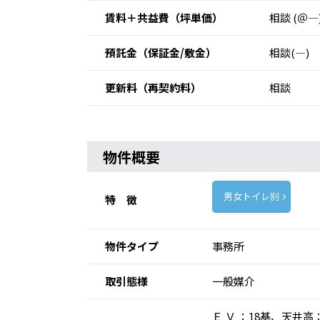
賃料＋共益費
（坪単価）
相談 (＠―
預託金
（保証金/敷金）
相談(―)
更新料
（再契約料）
相談
物件概要
男女トイレ別
特 徴
物件タイプ
事務所
取引態様
一般媒介
Ｅ Ｖ ：18基、天井