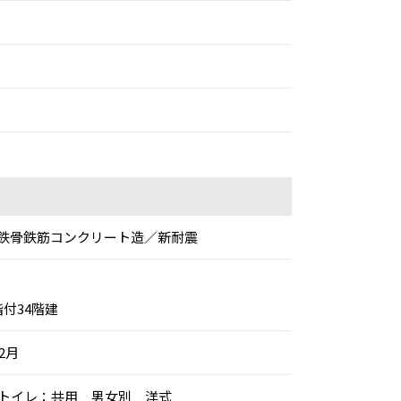
鉄骨鉄筋コンクリート造／新耐震
階付34階建
年2月
ル、トイレ：共用 男女別 洋式