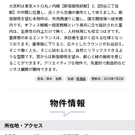
大京町は東京メトロ丸ノ内線【新宿御苑前駅】と【四谷三丁目
駅】の中間に位置し、古くから交通の要所として栄えました。新
宿御苑を望む本物件は、外苑西通りに面し、国立競技場へ徒歩圏
内です。オフィス戦略＝経営戦略という視点に立ち設計された室
内は、生産性の向上だけで無く、人材採用にも役立つはずです。
重厚感のあるエントランスは、来訪者を温かく迎える仕様となっ
ております。基準階に下りると、広々としたラウンジがお出迎え。
そこで働く人も、そこに訪れる人も、自然とリラックスできるよ
うな空間です。窓からは新宿御苑を望み、都心と緑の融和を感じ
ることができます。クリエイティブな物件で、先進的で創造的なビ
ジネス展開が期待できます。
担当：鈴木 裕馬
支店：
新宿店
更新日：2026年7月2日
物件情報
所在地・アクセス