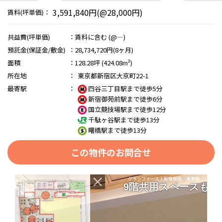
3,591,840円(@28,000円)
賃料(坪単価)：
共益費(坪単価)
：
賃料に含む (@―)
預託金(保証金/敷金)
：
28,734,720円(8ヶ月)
面積
：
128.28坪 (424.08m²)
所在地
：
東京都新宿区大京町22-1
最寄駅
：
四谷三丁目駅まで徒歩5分
新宿御苑前駅まで徒歩6分
国立競技場駅まで徒歩12分
千駄ヶ谷駅まで徒歩13分
曙橋駅まで徒歩13分
この物件のお問合せ