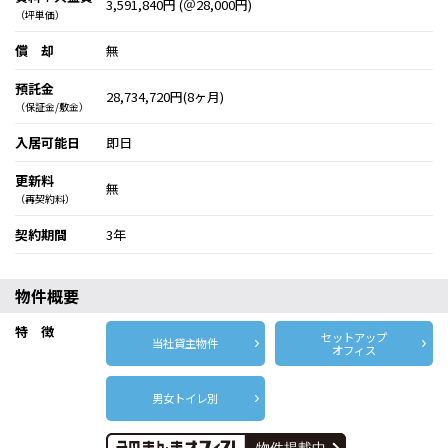
3,591,840円 (＠28,000円)
（坪単価）
償 却
無
預託金
28,734,720円(8ヶ月)
（保証金/敷金）
入居可能日
即日
更新料
無
（再契約料）
契約期間
3年
物件概要
特 徴
セットアップ
当社貸主物件
オフィス
男女トイレ別