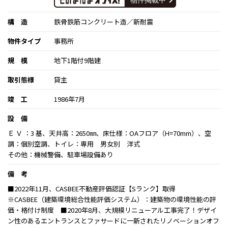
構 造
鉄骨鉄筋コンクリート造／新耐震
物件タイプ
事務所
規 模
地下1階付9階建
取引態様
貸主
竣 工
1986年7月
設 備
Ｅ Ｖ ：3 基、天井高：2650㎜、床仕様：OAフロア（H=70mm）、空
調：個別空調、トイレ：専用 男女別 洋式
その他：機械警備、駐車場設備あり
備 考
■2022年11月、CASBEE不動産評価認証【Sランク】取得
※CASBEE（建築環境総合性能評価システム）：建築物の環境性能の評
価・格付け制度 ■2020年8月、大規模リニューアル工事完了！デザイ
ン性のあるエントランスとファサードに一新されたリノベーションオフ