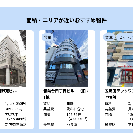
面積・エリアが近いおすすめ物件
貸主
貸主
セットア
宿御苑ビル
青葉台四丁目ビル （旧：
五反田テックワ
ンサーラ第5御苑
目黒・松見坂一棟ビル）
1棟
7+8階
1,159,050円
賃料
相談
賃料
3,
309,080円
共益費
賃料に含む
共益費
賃
77.27坪
面積
129.51坪
面積
13
（255.44m²）
（428.25m²）
（4
新宿御苑前駅
最寄駅
神泉駅
最寄駅
不