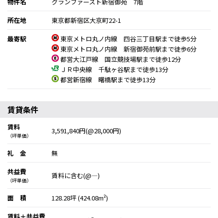
物件名
グランファースト新宿御苑 7階
所在地
東京都新宿区大京町22-1
最寄駅
東京メトロ丸ノ内線 四谷三丁目駅まで徒歩5分
東京メトロ丸ノ内線 新宿御苑前駅まで徒歩6分
都営大江戸線 国立競技場駅まで徒歩12分
ＪＲ中央線 千駄ヶ谷駅まで徒歩13分
都営新宿線 曙橋駅まで徒歩13分
賃貸条件
賃料
3,591,840円(@28,000円)
（坪単価）
礼 金
無
共益費
賃料に含む(@―)
（坪単価）
面 積
128.28坪 (424.08m²)
賃料＋共益費