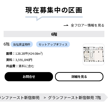
現在募集中の区画
全フロアー情報を見る
6階
6階
当社貸主物件
セットアップオフィス
面積：
128.28坪(424.08m²)
賃料：
3,591,840円
共益費：
賃料に含む
お問合せ
詳細を見る
ランファースト新宿御苑
>
グランファースト新宿御苑 7階