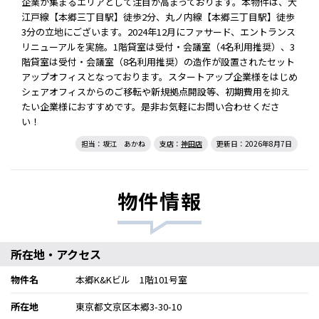
企業が集まるエリアとして注目が高まっております。本物件は、大
江戸線【本郷三丁目駅】徒歩2分、丸ノ内線【本郷三丁目駅】徒歩
3分の立地にございます。2024年12月にファサード、エントランス
リニューアルを実施。1階貸室は受付・会議室（4名利用推奨）、3
階貸室は受付・会議室（8名利用推奨）の造作が設置されたセット
アップオフィスとなっております。スタートアップ企業様をはじめ
シェアオフィスからのご移転や新規拠点開設等、初期費用を抑え
たい企業様におすすめです。是非お気軽にお問い合わせくださ
い！
担当：坂江 あかね
支店：
神田店
更新日：2026年8月7日
物件情報
所在地・アクセス
物件名
本郷K&Kビル 1階101号室
所在地
東京都文京区本郷3-30-10