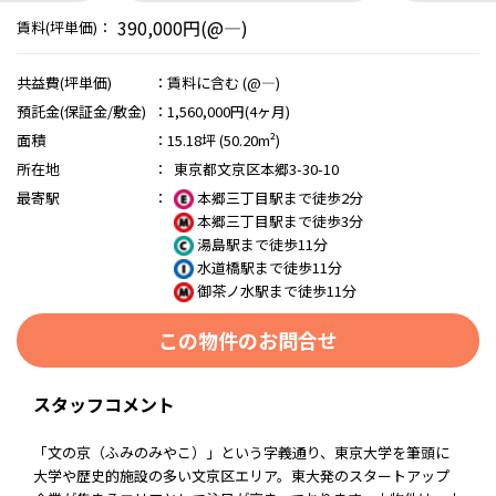
390,000円(@―)
賃料(坪単価)：
共益費(坪単価)
：
賃料に含む (@―)
預託金(保証金/敷金)
：
1,560,000円(4ヶ月)
面積
：
15.18坪 (50.20m²)
所在地
：
東京都文京区本郷3-30-10
最寄駅
：
本郷三丁目駅まで徒歩2分
本郷三丁目駅まで徒歩3分
湯島駅まで徒歩11分
水道橋駅まで徒歩11分
御茶ノ水駅まで徒歩11分
この物件のお問合せ
スタッフコメント
「文の京（ふみのみやこ）」という字義通り、東京大学を筆頭に
大学や歴史的施設の多い文京区エリア。東大発のスタートアップ