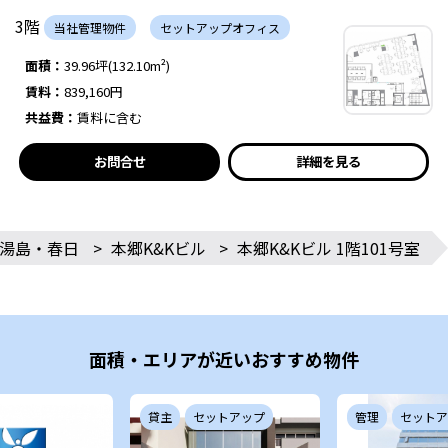
3階
当社管理物件
セットアップオフィス
面積：
39.96坪(132.10m²)
賃料：
839,160円
共益費：
賃料に含む
お問合せ
詳細を見る
湯島・春日
>
本郷K&Kビル
>
本郷K&Kビル 1階101号室
面積・エリアが近いおすすめ物件
貸主
セットアップ
管理
セットア