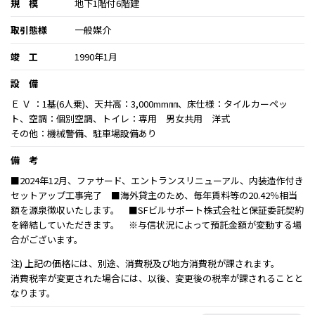
規 模
地下1階付6階建
取引態様
一般媒介
竣 工
1990年1月
設 備
Ｅ Ｖ ：1基(6人乗)、天井高：3,000mm㎜、床仕様：タイルカーペッ
ト、空調：個別空調、トイレ：専用 男女共用 洋式
その他：機械警備、駐車場設備あり
備 考
■2024年12月、ファサード、エントランスリニューアル、内装造作付き
セットアップ工事完了 ■海外貸主のため、毎年賃料等の20.42％相当
額を源泉徴収いたします。 ■SFビルサポート株式会社と保証委託契約
を締結していただきます。 ※与信状況によって預託金額が変動する場
合がございます。
注) 上記の価格には、別途、消費税及び地方消費税が課されます。
消費税率が変更された場合には、以後、変更後の税率が課されることと
なります。