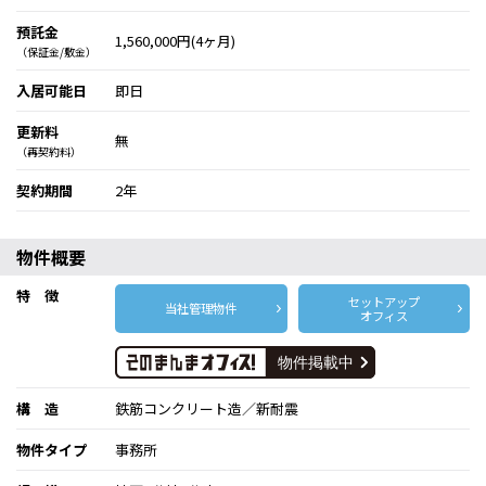
預託金
1,560,000円(4ヶ月)
（保証金/敷金）
入居可能日
即日
更新料
無
（再契約料）
契約期間
2年
物件概要
特 徴
セットアップ
当社管理物件
オフィス
構 造
鉄筋コンクリート造／新耐震
物件タイプ
事務所