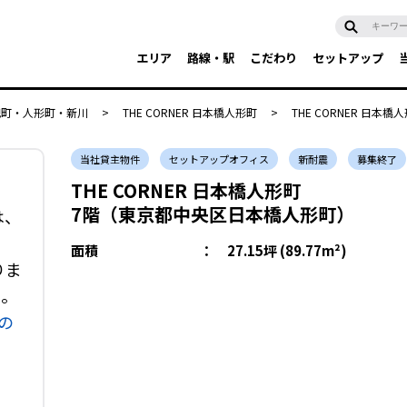
エリア
路線・駅
こだわり
セットアップ
兜町・人形町・新川
>
THE CORNER 日本橋人形町
>
THE CORNER 日本橋人
当社貸主物件
セットアップオフィス
新耐震
募集終了
THE CORNER 日本橋人形町
7階（東京都中央区日本橋人形町）
は、
面積
：
27.15坪 (89.77m²)
りま
い。
の