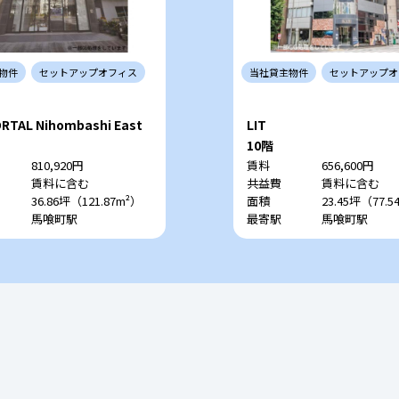
物件
セットアップ
オフィス
当社
貸主
物件
セットアップ
オ
RTAL Nihombashi East
LIT
10階
810,920円
賃料
656,600円
賃料に含む
共益費
賃料に含む
36.86坪（121.87m²）
面積
23.45坪（77.5
馬喰町駅
最寄駅
馬喰町駅