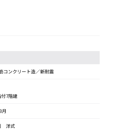
筋コンクリート造／新耐震
階付7階建
年3月
別 洋式