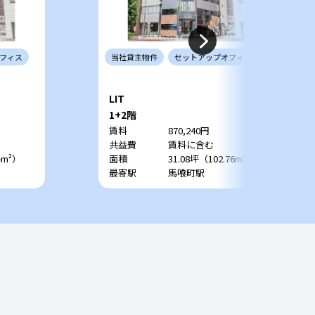
フィス
当社
貸主
物件
セットアップ
オフィス
LIT
1+2階
賃料
870,240円
共益費
賃料に含む
4m²）
面積
31.08坪（102.76m²）
最寄駅
馬喰町駅