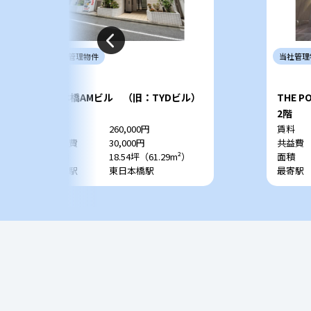
当社
管理
物件
当社
管理
日本橋AMビル （旧：TYDビル）
THE PO
2階
2階
賃料
260,000円
賃料
共益費
30,000円
共益費
面積
18.54坪（61.29m²）
面積
最寄駅
東日本橋駅
最寄駅