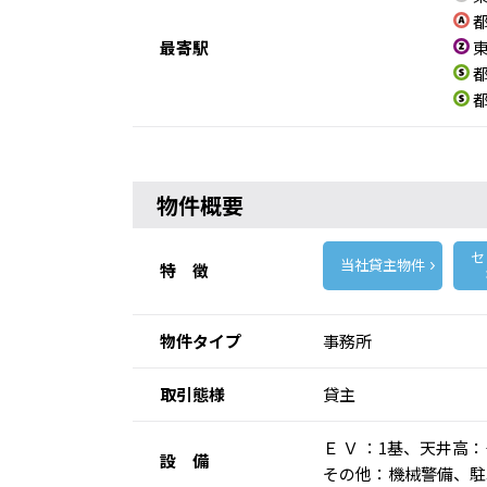
都
最寄駅
東
都
都
物件概要
セ
当社貸主物件
特 徴
物件タイプ
事務所
取引態様
貸主
Ｅ Ｖ ：1基、天井
設 備
その他：機械警備、駐