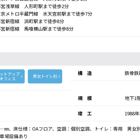
営浅草線 人形町駅まで徒歩2分
京メトロ半蔵門線 水天宮前駅まで徒歩7分
営新宿線 浜町駅まで徒歩8分
営新宿線 馬喰横山駅まで徒歩8分
構 造
鉄骨鉄
ットアップ
男女トイレ別
オフィス
規 模
地下1
竣 工
1988
高：―㎜、床仕様：OAフロア、空調：個別空調、トイレ：専用 男女
車場設備あり