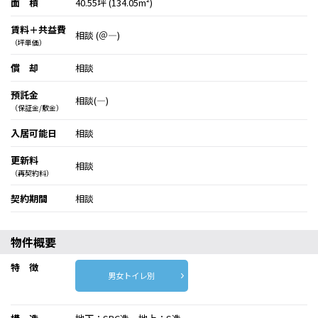
面 積
40.55坪 (134.05m²)
賃料＋共益費
相談 (＠―)
（坪単価）
償 却
相談
預託金
相談(―)
（保証金/敷金）
入居可能日
相談
更新料
相談
（再契約料）
契約期間
相談
物件概要
特 徴
男女トイレ別