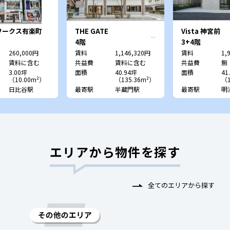
ワークス有楽町
THE GATE
Vista 神宮前
：日比谷頴川ビ
HANZOMON （旧：半蔵
4階
3+4階
門MKビル）
260,000円
賃料
1,146,320円
賃料
1,
賃料に含む
共益費
賃料に含む
共益費
無
3.00坪
面積
40.94坪
面積
41
（10.00m²）
（135.36m²）
（1
日比谷駅
最寄駅
半蔵門駅
最寄駅
明
エリアから物件を探す
全てのエリアから探す