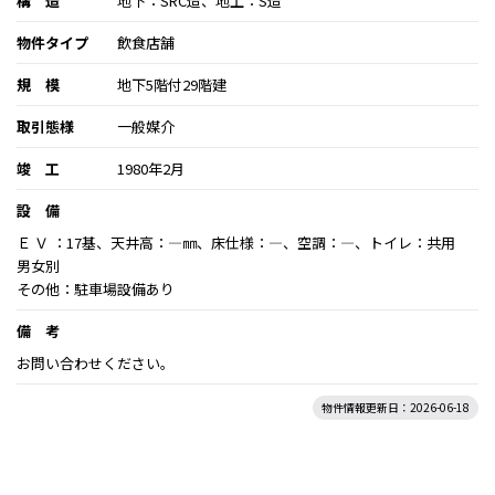
構 造
地下：SRC造、地上：S造
物件タイプ
飲食店舗
規 模
地下5階付29階建
取引態様
一般媒介
竣 工
1980年2月
設 備
Ｅ Ｖ ：17基、天井高：―㎜、床仕様：―、空調：―、トイレ：共用
男女別
その他：駐車場設備あり
備 考
お問い合わせください。
物件情報更新日：2026-06-18