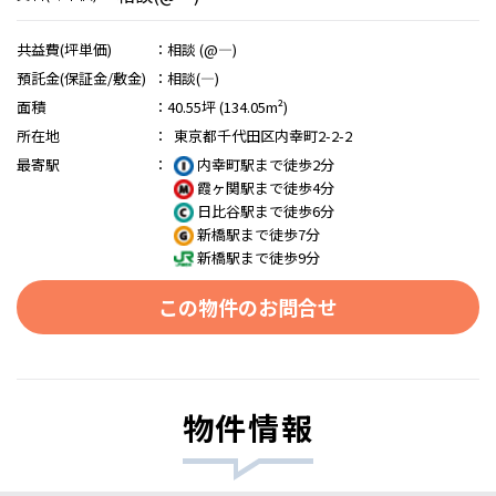
共益費(坪単価)
：
相談 (@―)
預託金(保証金/敷金)
：
相談(―)
面積
：
40.55坪 (134.05m²)
所在地
：
東京都千代田区内幸町2-2-2
最寄駅
：
内幸町駅まで徒歩2分
霞ヶ関駅まで徒歩4分
日比谷駅まで徒歩6分
新橋駅まで徒歩7分
新橋駅まで徒歩9分
この物件のお問合せ
物件情報