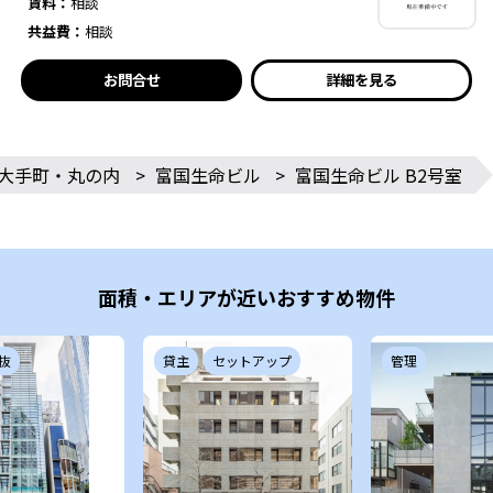
賃料：
相談
共益費：
相談
お問合せ
詳細を見る
大手町・丸の内
>
富国生命ビル
>
富国生命ビル B2号室
面積・エリアが近いおすすめ物件
抜
貸主
セットアップ
管理