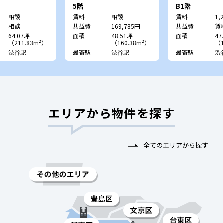
5階
B1階
相談
賃料
相談
賃料
1,
相談
共益費
169,785円
共益費
賃
64.07坪
面積
48.51坪
面積
47
（211.83m²）
（160.38m²）
（1
渋谷駅
最寄駅
渋谷駅
最寄駅
渋
エリアから物件を探す
全てのエリアから探す