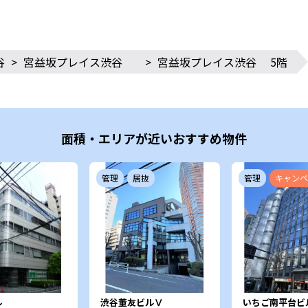
谷
>
宮益坂プレイス渋谷
>
宮益坂プレイス渋谷 5階
面積・エリアが近いおすすめ物件
管理
居抜
管理
キャンペ
ル
渋谷董友ビルⅤ
いちご南平台ビ