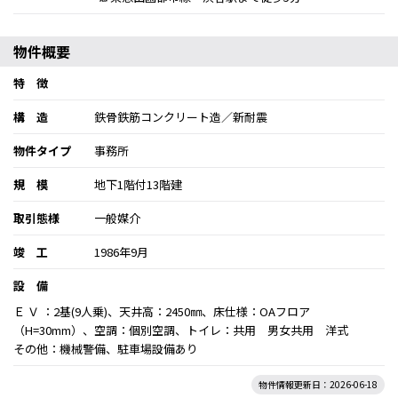
物件概要
特 徴
構 造
鉄骨鉄筋コンクリート造／新耐震
物件タイプ
事務所
規 模
地下1階付13階建
取引態様
一般媒介
竣 工
1986年9月
設 備
Ｅ Ｖ ：2基(9人乗)、天井高：2450㎜、床仕様：OAフロア
（H=30mm）、空調：個別空調、トイレ：共用 男女共用 洋式
その他：機械警備、駐車場設備あり
物件情報更新日：2026-06-18