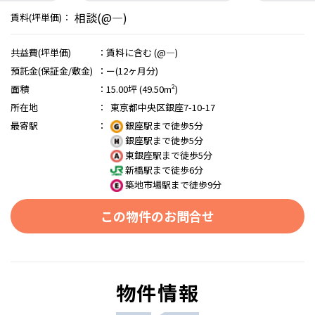
相談(@―)
賃料(坪単価)：
共益費(坪単価)
：
賃料に含む (@―)
預託金(保証金/敷金)
：
ー(12ヶ月分)
面積
：
15.00坪 (49.50m²)
所在地
：
東京都中央区銀座7-10-17
最寄駅
：
銀座駅まで徒歩5分
銀座駅まで徒歩5分
東銀座駅まで徒歩5分
新橋駅まで徒歩6分
築地市場駅まで徒歩9分
この物件のお問合せ
物件情報