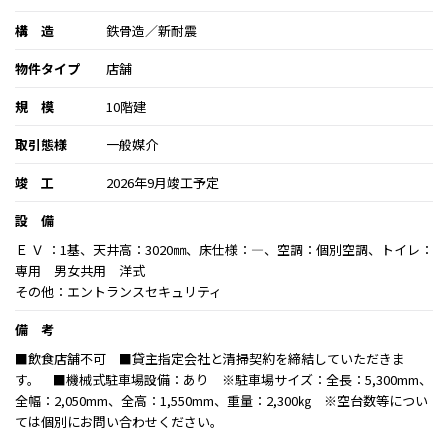
構 造
鉄骨造／新耐震
物件タイプ
店舗
規 模
10階建
取引態様
一般媒介
竣 工
2026年9月竣工予定
設 備
Ｅ Ｖ ：1基、天井高：3020㎜、床仕様：―、空調：個別空調、トイレ：
専用 男女共用 洋式
その他：エントランスセキュリティ
備 考
■飲食店舗不可 ■貸主指定会社と清掃契約を締結していただきま
す。 ■機械式駐車場設備：あり ※駐車場サイズ：全長：5,300mm、
全幅：2,050mm、全高：1,550mm、重量：2,300㎏ ※空台数等につい
ては個別にお問い合わせください。