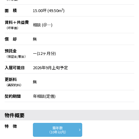
面 積
15.00坪 (49.50m²)
賃料＋共益費
相談 (＠―)
（坪単価）
償 却
無
預託金
ー(12ヶ月分)
（保証金/敷金）
入居可能日
2026年9月上旬予定
更新料
無
（再契約料）
契約期間
年相談(定借)
物件概要
特 徴
築年数
（10年以内）