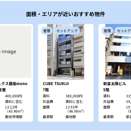
面積・エリアが近いおすすめ物件
管理
セットアップ
管理
セットア
クス銀座mono
CUBE TSUKIJI
新富太陽ビル
)号室
7階
5階
400,000円
賃料
380,000円
賃料
33
賃料に含む
共益費
賃料に含む
共益費
59
13.12坪
面積
13.93坪
面積
19
（43.40m²）
（46.06m²）
（6
築地市場駅
最寄駅
築地駅
最寄駅
新