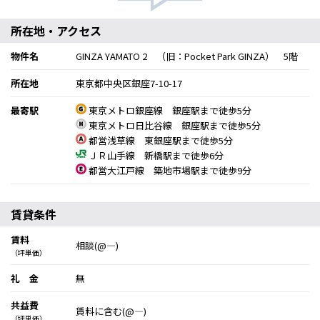
所在地・アクセス
物件名
GINZA YAMATO 2 （旧：Pocket Park GINZA） 5階
所在地
東京都中央区銀座7-10-17
最寄駅
東京メトロ銀座線 銀座駅まで徒歩5分
東京メトロ日比谷線 銀座駅まで徒歩5分
都営浅草線 東銀座駅まで徒歩5分
ＪＲ山手線 新橋駅まで徒歩6分
都営大江戸線 築地市場駅まで徒歩9分
賃貸条件
賃料
相談(@―)
（坪単価）
礼 金
無
共益費
賃料に含む(@―)
（坪単価）