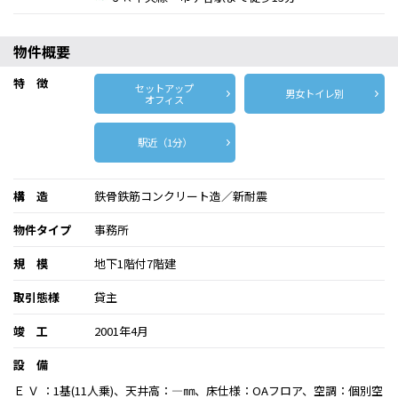
物件概要
特 徴
セットアップ
男女トイレ別
オフィス
駅近（1分）
構 造
鉄骨鉄筋コンクリート造／新耐震
物件タイプ
事務所
規 模
地下1階付7階建
取引態様
貸主
竣 工
2001年4月
設 備
Ｅ Ｖ ：1基(11人乗)、天井高：―㎜、床仕様：OAフロア、空調：個別空