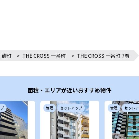
・麹町
>
THE CROSS 一番町
>
THE CROSS 一番町 7階
面積・エリアが近いおすすめ物件
ップ
管理
セットアップ
管理
セットア