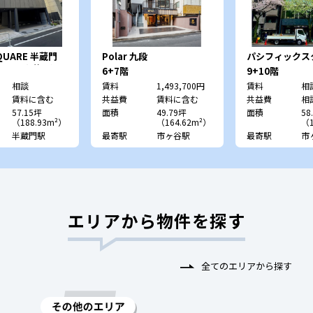
SQUARE 半蔵門
Polar 九段
パシフィックス
RCLES半蔵門）
南ビル
6+7階
9+10階
相談
賃料
1,493,700円
賃料
相
賃料に含む
共益費
賃料に含む
共益費
相
57.15坪
面積
49.79坪
面積
58
（188.93m²）
（164.62m²）
（1
半蔵門駅
最寄駅
市ヶ谷駅
最寄駅
市
エリアから物件を探す
全てのエリアから探す