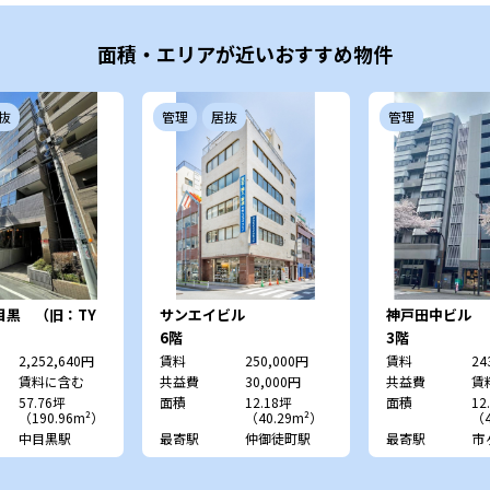
面積・エリアが近いおすすめ物件
抜
管理
居抜
管理
中目黒 （旧：TY
サンエイビル
神戸田中ビル
6階
3階
2,252,640円
賃料
250,000円
賃料
24
賃料に含む
共益費
30,000円
共益費
賃
57.76坪
面積
12.18坪
面積
12
（190.96m²）
（40.29m²）
（4
中目黒駅
最寄駅
仲御徒町駅
最寄駅
市