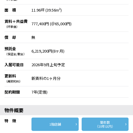
面 積
11.96坪 (39.56m²)
賃料＋共益費
777,400円 (＠65,000円)
（坪単価）
償 却
無
預託金
6,219,200円(8ヶ月)
（保証金/敷金）
入居可能日
2026年9月上旬予定
更新料
新賃料の1ヶ月分
（再契約料）
契約期間
7年(定借)
物件概要
特 徴
築年数
1階店舗
（10年以内）