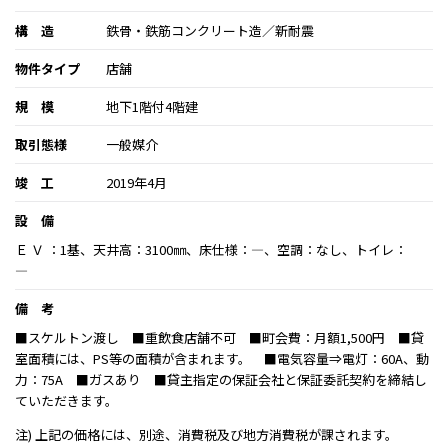
構 造
鉄骨・鉄筋コンクリート造／新耐震
物件タイプ
店舗
規 模
地下1階付4階建
取引態様
一般媒介
竣 工
2019年4月
設 備
Ｅ Ｖ ：1基、天井高：3100㎜、床仕様：―、空調：なし、トイレ：
―
備 考
■スケルトン渡し ■重飲食店舗不可 ■町会費：月額1,500円 ■貸
室面積には、PS等の面積が含まれます。 ■電気容量⇒電灯：60A、動
力：75A ■ガスあり ■貸主指定の保証会社と保証委託契約を締結し
ていただきます。
注) 上記の価格には、別途、消費税及び地方消費税が課されます。