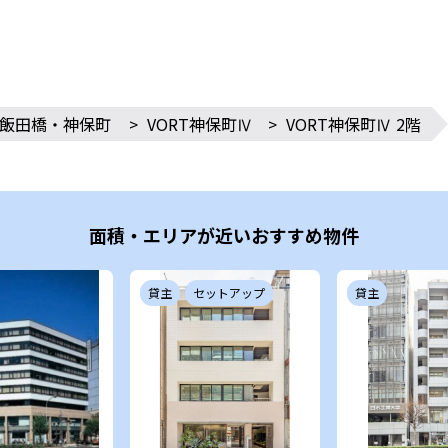
飯田橋・神保町
>
VORT神保町Ⅳ
>
VORT神保町Ⅳ 2階
面積・エリアが近いおすすめ物件
貸主
セットアップ
貸主