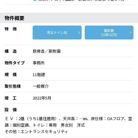
物件概要
特 徴
築年数
男女トイレ別
（10年以内）
構 造
鉄骨造／新耐震
物件タイプ
事務所
規 模
11階建
取引態様
一般媒介
竣 工
2022年5月
設 備
Ｅ Ｖ ：2基（うち1基住居用）、天井高：―㎜、床仕様：OAフロア、空
調：個別空調、トイレ：専用 男女別 洋式
その他：エントランスセキュリティ