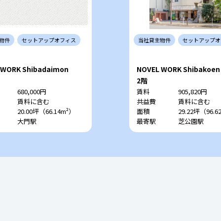
物件
セットアップ
オフィス
当社
貸主
物件
セットアップ
オ
 WORK Shibadaimon
NOVEL WORK Shibakoen
2階
680,000円
賃料
905,820円
賃料に含む
共益費
賃料に含む
20.00坪（66.14m²）
面積
29.22坪（96.6
大門駅
最寄駅
芝公園駅