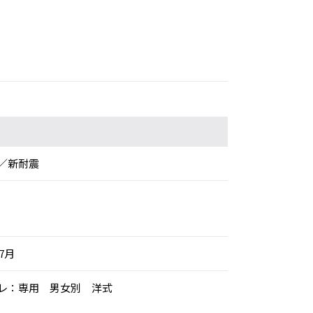
／新耐震
年7月
トイレ：専用 男女別 洋式