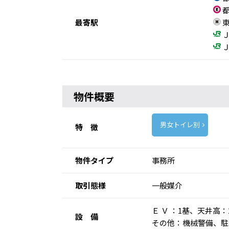
都
最寄駅
東
Ｊ
Ｊ
物件概要
男女トイレ別
特 徴
物件タイプ
事務所
取引態様
一般媒介
Ｅ Ｖ ：1基、天井高
設 備
その他：機械警備、駐