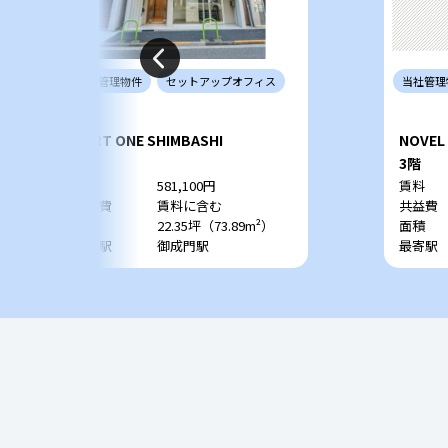
当社
管理
物件
セットアップ
オフィス
当社
管理
PORT ONE SHIMBASHI
NOVEL
3階
3階
賃料
581,100円
賃料
共益費
賃料に含む
共益費
面積
22.35坪（73.89m²）
面積
最寄駅
御成門駅
最寄駅