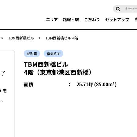
エリア
路線・駅
こだわり
セットアップ
>
TBM西新橋ビル
>
TBM西新橋ビル 4階
新耐震
募集終了
TBM西新橋ビル
4階（東京都港区西新橋）
終了
面積
：
25.71坪 (85.00m²)
りま
い。