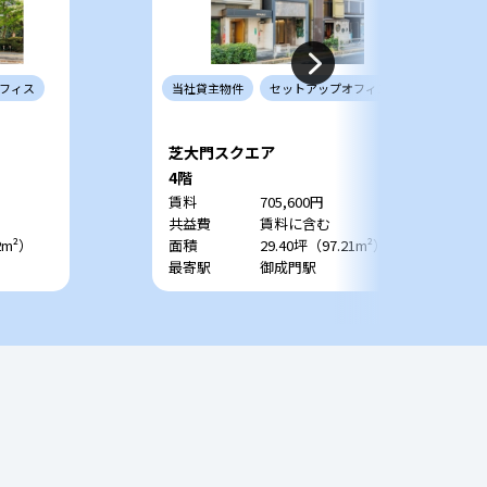
フィス
当社
貸主
物件
セットアップ
オフィス
芝大門スクエア
4階
賃料
705,600円
共益費
賃料に含む
2m²）
面積
29.40坪（97.21m²）
最寄駅
御成門駅