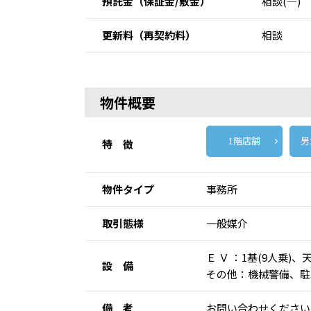
預託金
（保証金/敷金）
相談(―)
更新料
（再契約料）
相談
物件概要
1階店舗
男
特 徴
物件タイプ
事務所
取引態様
一般媒介
Ｅ Ｖ ：1基(9人乗
設 備
その他：機械警備、駐
備 考
お問い合わせください