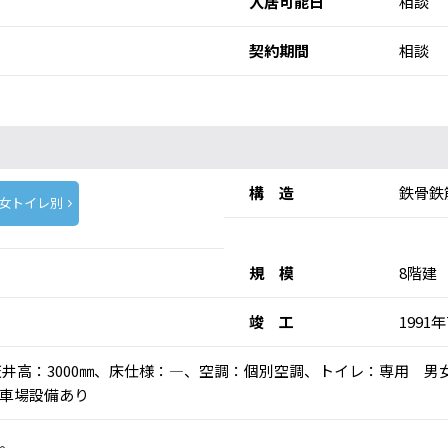
入居可能日
相談
契約期間
相談
構 造
鉄骨鉄
女トイレ別
規 模
8階建
竣 工
1991
)、天井高：3000㎜、床仕様：―、空調：個別空調、トイレ：専用 男
車場設備あり
。