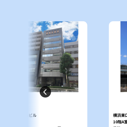
共益ビル
横浜東
6階
10階A