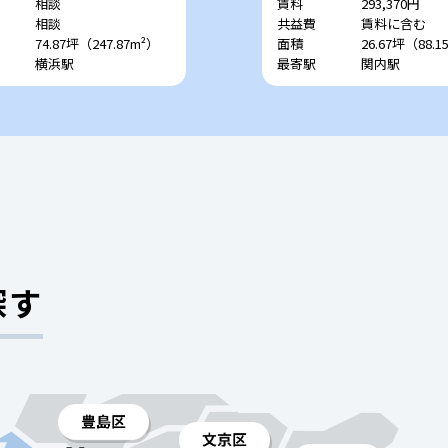
相談
賃料
293,370円
相談
共益費
賃料に含む
74.87坪（247.87m²）
面積
26.67坪（88.1
横浜駅
最寄駅
関内駅
探す