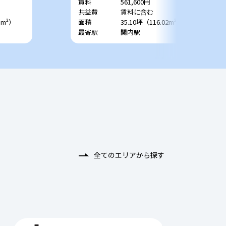
賃料
561,600円
共益費
賃料に含む
5m²）
面積
35.10坪（116.02m²）
最寄駅
関内駅
全てのエリアから探す