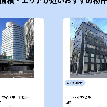
面積・エリアが近いおすすめ物
当社
管理
物件
口ウィスポートビル
ヨコハマNSビル
室
8階