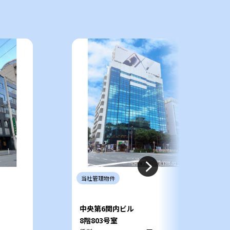
件
当社
管理
物件
中央第6関内ビル
8階803号室