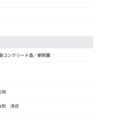
筋コンクリート造／新耐震
年7月
女別 洋式