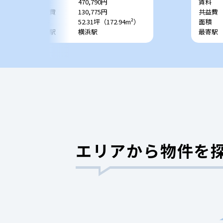
賃料
470,790円
賃料
共益費
130,775円
共益費
面積
52.31坪（172.94m²）
面積
最寄駅
横浜駅
最寄駅
エリアから物件を