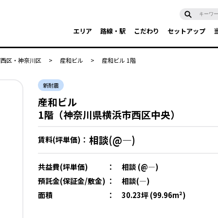
エリア
路線・駅
こだわり
セットアップ
市西区・神奈川区
>
産和ビル
>
産和ビル 1階
新耐震
産和ビル
1階（神奈川県横浜市西区中央）
相談(@―)
賃料(坪単価)：
共益費(坪単価)
：
相談 (@―)
預託金(保証金/敷金)
：
相談(―)
面積
：
30.23坪 (99.96m²)