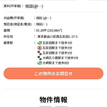
相談(@―)
賃料(坪単価)：
共益費(坪単価)
：
相談 (@―)
預託金(保証金/敷金)
：
相談(―)
面積
：
55.26坪 (182.68m²)
所在地
：
東京都品川区西五反田1-27-5
最寄駅
：
五反田駅まで徒歩3分
五反田駅まで徒歩3分
五反田駅まで徒歩3分
大崎広小路駅まで徒歩3分
大崎駅まで徒歩8分
この物件のお問合せ
物件情報