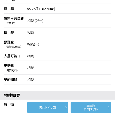
面 積
55.26坪 (182.68m²)
賃料＋共益費
相談 (＠―)
（坪単価）
償 却
相談
預託金
相談(―)
（保証金/敷金）
入居可能日
相談
更新料
相談
（再契約料）
契約期間
相談
物件概要
特 徴
築年数
男女トイレ別
（10年以内）