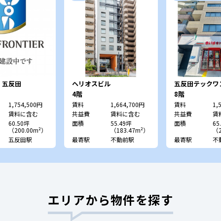
・五反田
ヘリオスビル
五反田テックワ
4階
8階
1,754,500円
賃料
1,664,700円
賃料
1,
賃料に含む
共益費
賃料に含む
共益費
賃
60.50坪
面積
55.49坪
面積
65
（200.00m²）
（183.47m²）
（2
五反田駅
最寄駅
不動前駅
最寄駅
不
エリアから物件を探す