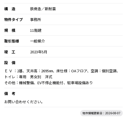
構 造
鉄骨造／新耐震
物件タイプ
事務所
規 模
11階建
取引態様
一般媒介
竣 工
2023年5月
設 備
Ｅ Ｖ ：2基、天井高：2695㎜、床仕様：OAフロア、空調：個別空調、
トイレ：専用 男女別 洋式
その他：機械警備、EV不停止機能付、駐車場設備あり
備 考
お問い合わせください。
物件情報更新日：2026-08-07